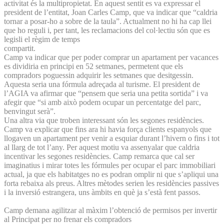
activitat és la multipropietat. En aquest sentit es va expressar el
president de l’entitat, Joan Carles Camp, que va indicar que “caldria
tornar a posar-ho a sobre de la taula”. Actualment no hi ha cap llei
que ho reguli i, per tant, les reclamacions del col·lectiu són que es
legisli el règim de temps
compartit.
Camp va indicar que per poder comprar un apartament per vacances
es dividiria en principi en 52 setmanes, permetent que els
compradors poguessin adquirir les setmanes que desitgessin.
Aquesta seria una fórmula adreçada al turisme. El president de
l’AGIA va afirmar que “pensem que seria una petita sortida” i va
afegir que “si amb això podem ocupar un percentatge del parc,
benvingut serà”.
Una altra via que troben interessant són les segones residències.
Camp va explicar que fins ara hi havia força clients espanyols que
llogaven un apartament per venir a esquiar durant l’hivern o fins i tot
al llarg de tot l’any. Per aquest motiu va assenyalar que caldria
incentivar les segones residències. Camp remarca que cal ser
imaginatius i mirar totes les fórmules per ocupar el parc immobiliari
actual, ja que els habitatges no es podran omplir ni que s’apliqui una
forta rebaixa als preus. Altres mètodes serien les residències passives
i la inversió estrangera, uns àmbits en què ja s’està fent passos.
Camp demana agilitzar al màxim l’obtenció de permisos per invertir
al Principat per no frenar els compradors