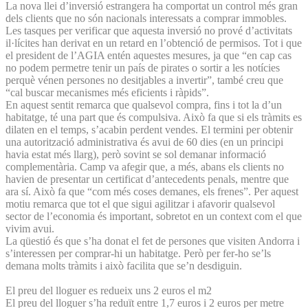
La nova llei d’inversió estrangera ha comportat un control més gran
dels clients que no són nacionals interessats a comprar immobles.
Les tasques per verificar que aquesta inversió no prové d’activitats
il·lícites han derivat en un retard en l’obtenció de permisos. Tot i que
el president de l’AGIA entén aquestes mesures, ja que “en cap cas
no podem permetre tenir un país de pirates o sortir a les notícies
perquè vénen persones no desitjables a invertir”, també creu que
“cal buscar mecanismes més eficients i ràpids”.
En aquest sentit remarca que qualsevol compra, fins i tot la d’un
habitatge, té una part que és compulsiva. Això fa que si els tràmits es
dilaten en el temps, s’acabin perdent vendes. El termini per obtenir
una autorització administrativa és avui de 60 dies (en un principi
havia estat més llarg), però sovint se sol demanar informació
complementària. Camp va afegir que, a més, abans els clients no
havien de presentar un certificat d’antecedents penals, mentre que
ara sí. Això fa que “com més coses demanes, els frenes”. Per aquest
motiu remarca que tot el que sigui agilitzar i afavorir qualsevol
sector de l’economia és important, sobretot en un context com el que
vivim avui.
La qüestió és que s’ha donat el fet de persones que visiten Andorra i
s’interessen per comprar-hi un habitatge. Però per fer-ho se’ls
demana molts tràmits i això facilita que se’n desdiguin.
El preu del lloguer es redueix uns 2 euros el m2
El preu del lloguer s’ha reduït entre 1,7 euros i 2 euros per metre