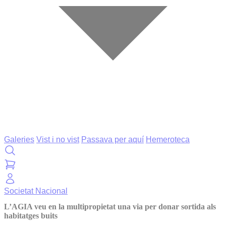
Galeries
Vist i no vist
Passava per aquí
Hemeroteca
Societat
Nacional
L’AGIA veu en la multipropietat una via per donar sortida als
habitatges buits