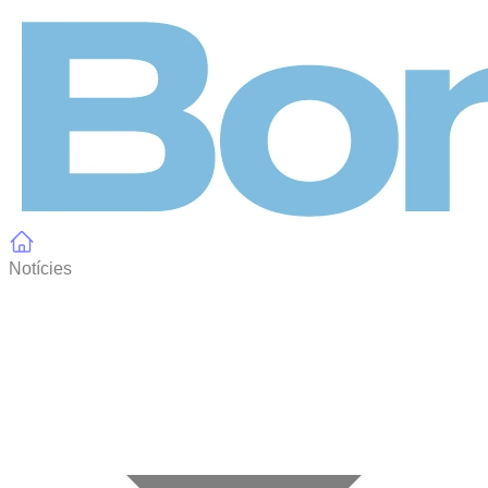
Panell de gestió de galetes
Notícies