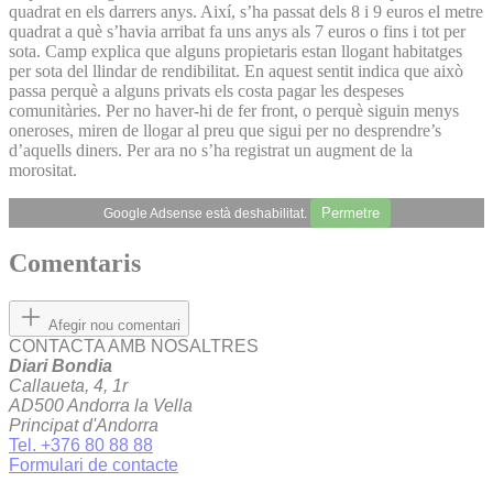
quadrat en els darrers anys. Així, s’ha passat dels 8 i 9 euros el metre
quadrat a què s’havia arribat fa uns anys als 7 euros o fins i tot per
sota. Camp explica que alguns propietaris estan llogant habitatges
per sota del llindar de rendibilitat. En aquest sentit indica que això
passa perquè a alguns privats els costa pagar les despeses
comunitàries. Per no haver-hi de fer front, o perquè siguin menys
oneroses, miren de llogar al preu que sigui per no desprendre’s
d’aquells diners. Per ara no s’ha registrat un augment de la
morositat.
Permetre
Google Adsense està deshabilitat.
Comentaris
Afegir nou comentari
CONTACTA AMB NOSALTRES
Diari Bondia
Callaueta, 4, 1r
AD500 Andorra la Vella
Principat d'Andorra
Tel. +376 80 88 88
Formulari de contacte