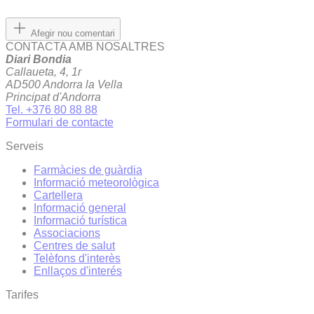
Afegir nou comentari
CONTACTA AMB NOSALTRES
Diari Bondia
Callaueta, 4, 1r
AD500 Andorra la Vella
Principat d'Andorra
Tel. +376 80 88 88
Formulari de contacte
Serveis
Farmàcies de guàrdia
Informació meteorològica
Cartellera
Informació general
Informació turística
Associacions
Centres de salut
Telèfons d'interès
Enllaços d'interés
Tarifes