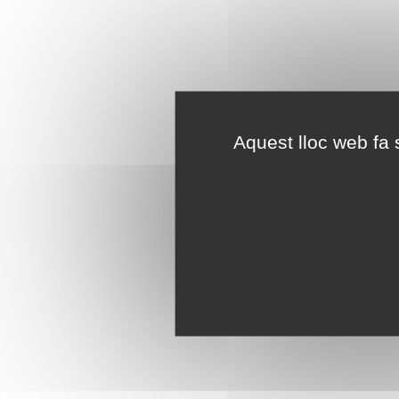
Aquest lloc web fa s