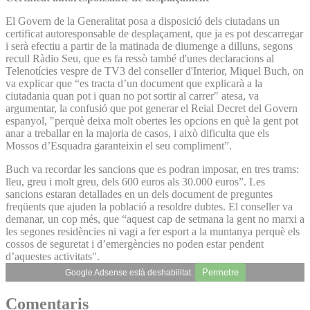
El Govern de la Generalitat posa a disposició dels ciutadans un
certificat autoresponsable de desplaçament, que ja es pot descarregar
i serà efectiu a partir de la matinada de diumenge a dilluns, segons
recull Ràdio Seu, que es fa ressò també d'unes declaracions al
Telenotícies vespre de TV3 del conseller d'Interior, Miquel Buch, on
va explicar que “es tracta d’un document que explicarà a la
ciutadania quan pot i quan no pot sortir al carrer" atesa, va
argumentar, la confusió que pot generar el Reial Decret del Govern
espanyol, "perquè deixa molt obertes les opcions en què la gent pot
anar a treballar en la majoria de casos, i això dificulta que els
Mossos d’Esquadra garanteixin el seu compliment”.
Buch va recordar les sancions que es podran imposar, en tres trams:
lleu, greu i molt greu, dels 600 euros als 30.000 euros”. Les
sancions estaran detallades en un dels document de preguntes
freqüents que ajuden la població a resoldre dubtes. El conseller va
demanar, un cop més, que “aquest cap de setmana la gent no marxi a
les segones residències ni vagi a fer esport a la muntanya perquè els
cossos de seguretat i d’emergències no poden estar pendent
d’aquestes activitats".
Permetre
Google Adsense està deshabilitat.
Comentaris