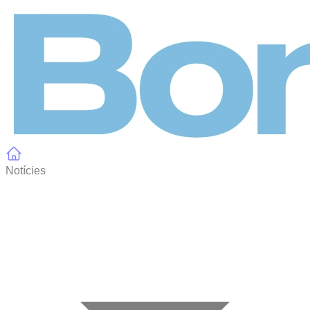
Panell de gestió de galetes
Notícies