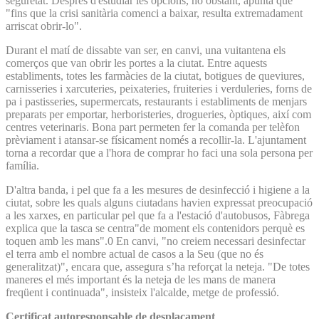
seguretat. Després d'estudiar les opcions, no obstant, apunta que
"fins que la crisi sanitària comenci a baixar, resulta extremadament
arriscat obrir-lo".
Durant el matí de dissabte van ser, en canvi, una vuitantena els
comerços que van obrir les portes a la ciutat. Entre aquests
establiments, totes les farmàcies de la ciutat, botigues de queviures,
carnisseries i xarcuteries, peixateries, fruiteries i verduleries, forns de
pa i pastisseries, supermercats, restaurants i establiments de menjars
preparats per emportar, herboristeries, drogueries, òptiques, així com
centres veterinaris. Bona part permeten fer la comanda per telèfon
prèviament i atansar-se físicament només a recollir-la. L'ajuntament
torna a recordar que a l'hora de comprar ho faci una sola persona per
família.
D'altra banda, i pel que fa a les mesures de desinfecció i higiene a la
ciutat, sobre les quals alguns ciutadans havien expressat preocupació
a les xarxes, en particular pel que fa a l'estació d'autobusos, Fàbrega
explica que la tasca se centra"de moment els contenidors perquè es
toquen amb les mans".0 En canvi, "no creiem necessari desinfectar
el terra amb el nombre actual de casos a la Seu (que no és
generalitzat)", encara que, assegura s’ha reforçat la neteja. "De totes
maneres el més important és la neteja de les mans de manera
freqüent i continuada", insisteix l'alcalde, metge de professió.
Certificat autoresponsable de desplaçament