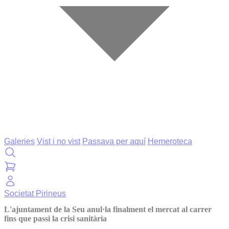
Galeries
Vist i no vist
Passava per aquí
Hemeroteca
Societat
Pirineus
L'ajuntament de la Seu anul·la finalment el mercat al carrer
fins que passi la crisi sanitària