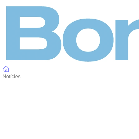
Panell de gestió de galetes
Notícies