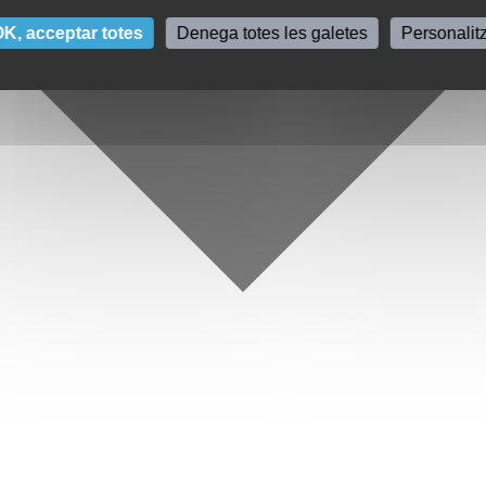
K, acceptar totes
Denega totes les galetes
Personalit