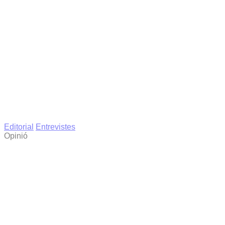
Editorial
Entrevistes
Opinió