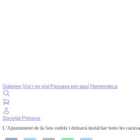
Galeries
Vist i no vist
Passava per aquí
Hemeroteca
Societat
Pirineus
L'Ajuntament de la Seu cedeix i deixarà instal·lar totes les carav