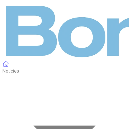
Panell de gestió de galetes
Notícies