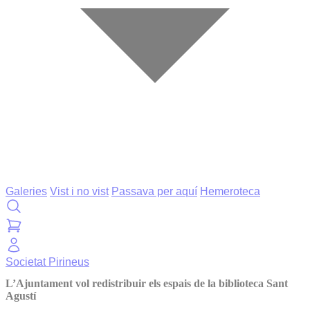
Galeries
Vist i no vist
Passava per aquí
Hemeroteca
Societat
Pirineus
L’Ajuntament vol redistribuir els espais de la biblioteca Sant
Agustí