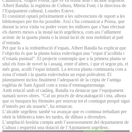
Catalunya, Àngels Ponsa, que es va reunir amb l’alcalde urgellenc
Albert Batalla; la regidora de Cultura, Mireia Font; i la directora de
l’Equipament cultural, Lourdes Esteve.
El consistori optarà pròximament a les subvencions de suport a les
biblioteques per fer-ho possible. Així s’ha comunicat a Ponsa, que
durant la seva visita va poder veure les millores que s’han efectuat
els darrers mesos a la instal·lació urgellenca, com ara l’aïllament
acústic de la quarta planta o la instal·lació de nou mobiliari al pati
d’entrada.
Pel que fa a la redistribució d’espais, Albert Batalla ha explicat que
l’objectiu és que la planta baixa esdevingui una “espai d’acollida i
d’estada puntual”. El projecte contempla que a la primera planta se
situï els fons de novel·la i assaig, entre d’altres, i que el segon pis, el
més gran, aculli l’espai infantil. La tercera planta continuaria com a
zona d’estudi i la quarta esdevindria un espai polivalent. El
planejament inclou finalment l’adequació de la cripta de l’antiga
església de Sant Agustí com a zona d’emmagatzematge.
Amb relació amb el catàleg, Batalla va destacar que l’equipament
sumarà noves obres. “Cal un procés de descatalogació i tria, alhora
que es busquen les fórmules per renovar tot el contingut perquè sigui
d’interès per als usuaris”, ha remarcat.
L’alcalde urgellenc també va avançar que es continua treballant per
obrir la biblioteca totes les tardes, de dilluns a divendres.
L’ampliació horària compta amb l’assessorament del departament de
Cultura i requerirà una dotació de l’Ajuntament urgellenc.