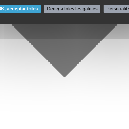
K, acceptar totes
Denega totes les galetes
Personalit