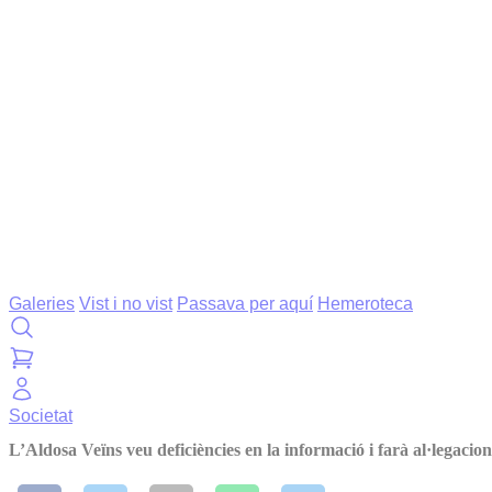
Galeries
Vist i no vist
Passava per aquí
Hemeroteca
Societat
L’Aldosa Veïns veu deficiències en la informació i farà al·legacion