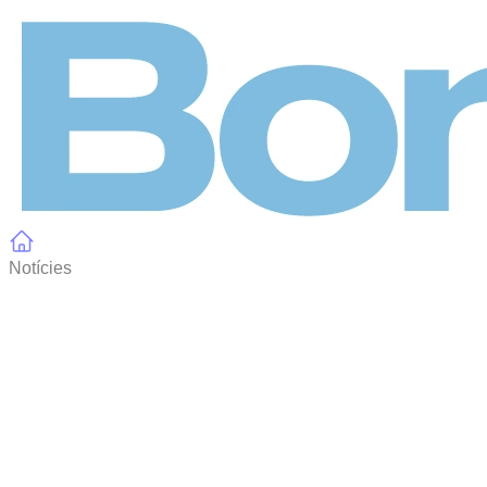
Panell de gestió de galetes
Notícies