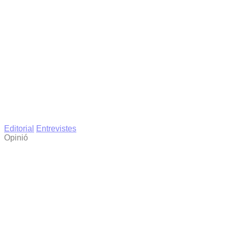
Editorial
Entrevistes
Opinió