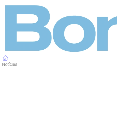
Panell de gestió de galetes
Notícies