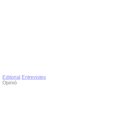
Editorial
Entrevistes
Opinió