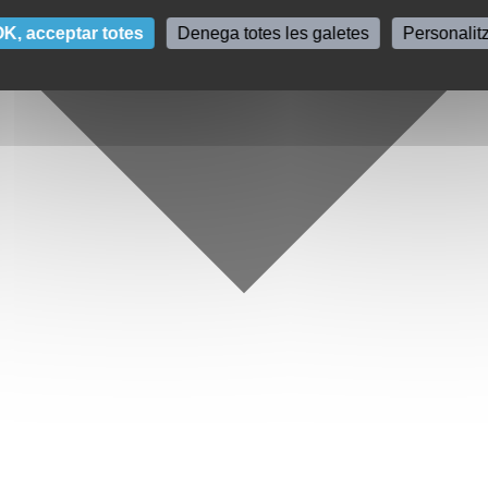
K, acceptar totes
Denega totes les galetes
Personalit