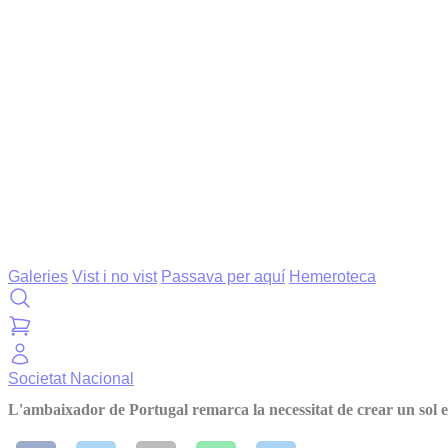
Galeries
Vist i no vist
Passava per aquí
Hemeroteca
Societat
Nacional
L'ambaixador de Portugal remarca la necessitat de crear un sol e