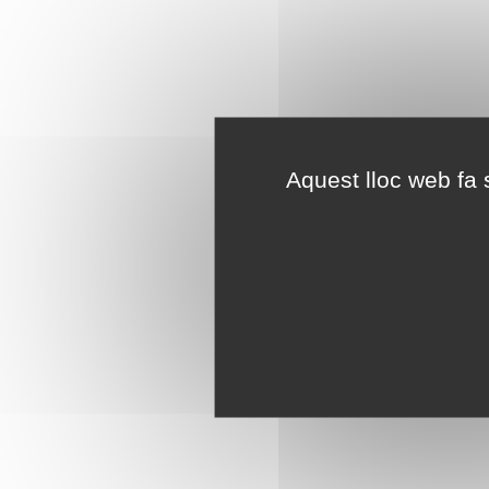
Aquest lloc web fa s