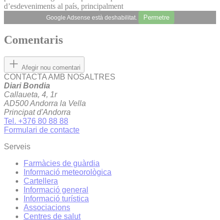
d’esdeveniments al país, principalment
Permetre
Google Adsense està deshabilitat.
Comentaris
Afegir nou comentari
CONTACTA AMB NOSALTRES
Diari Bondia
Callaueta, 4, 1r
AD500 Andorra la Vella
Principat d'Andorra
Tel. +376 80 88 88
Formulari de contacte
Serveis
Farmàcies de guàrdia
Informació meteorològica
Cartellera
Informació general
Informació turística
Associacions
Centres de salut