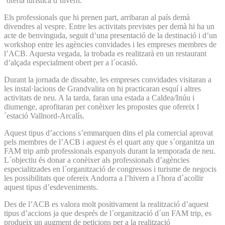
´oferta turística d´hivern.
Els professionals que hi prenen part, arribaran al país demà
divendres al vespre. Entre les activitats previstes per demà hi ha un
acte de benvinguda, seguit d’una presentació de la destinació i d’un
workshop entre les agències convidades i les empreses membres de
l’ACB. Aquesta vegada, la trobada es realitzarà en un restaurant
d’alçada especialment obert per a l´ocasió.
Durant la jornada de dissabte, les empreses convidades visitaran a
les instal·lacions de Grandvalira on hi practicaran esquí i altres
activitats de neu. A la tarda, faran una estada a Caldea/Inúu i
diumenge, aprofitaran per conèixer les propostes que ofereix l
´estació Vallnord-Arcalís.
Aquest tipus d’accions s’emmarquen dins el pla comercial aprovat
pels membres de l’ACB i aquest és el quart any que s´organitza un
FAM trip amb professionals espanyols durant la temporada de neu.
L´objectiu és donar a conèixer als professionals d’agències
especialitzades en l´organització de congressos i turisme de negocis
les possibilitats que ofereix Andorra a l’hivern a l´hora d´acollir
aquest tipus d’esdeveniments.
Des de l’ACB es valora molt positivament la realització d’aquest
tipus d’accions ja que després de l´organització d´un FAM trip, es
produeix un augment de peticions per a la realització