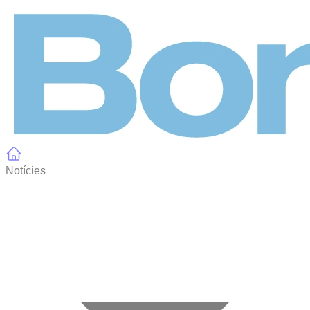
Panell de gestió de galetes
Notícies