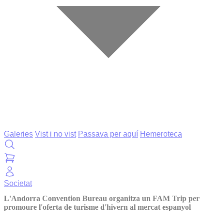
Galeries
Vist i no vist
Passava per aquí
Hemeroteca
Societat
L'Andorra Convention Bureau organitza un FAM Trip per
promoure l'oferta de turisme d'hivern al mercat espanyol