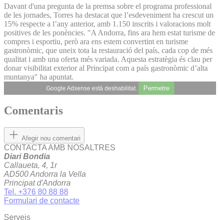
Davant d'una pregunta de la premsa sobre el programa professional
de les jornades, Torres ha destacat que l’esdeveniment ha crescut un
15% respecte a l’any anterior, amb 1.150 inscrits i valoracions molt
positives de les ponències. "A Andorra, fins ara hem estat turisme de
compres i esportiu, però ara ens estem convertint en turisme
gastronòmic, que uneix tota la restauració del país, cada cop de més
qualitat i amb una oferta més variada. Aquesta estratègia és clau per
donar visibilitat exterior al Principat com a país gastronòmic d’alta
muntanya" ha apuntat.
Permetre
Google Adsense està deshabilitat.
Comentaris
Afegir nou comentari
CONTACTA AMB NOSALTRES
Diari Bondia
Callaueta, 4, 1r
AD500 Andorra la Vella
Principat d'Andorra
Tel. +376 80 88 88
Formulari de contacte
Serveis