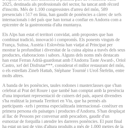
2025, destinada als professionals del sector, ha tancat amb rècord
d'inscrits. Més de 1.100 congressistes d'arreu del món, 589
presencials i 517 en línia, han gaudit de ponències a càrrec de xefs
internacionals i del país que han tornat a confiar en Andorra com a
epicentre de la gastronomia d'alta muntanya.
Els Alps han estat el territori convidat, amb propostes que han
combinat tradició, innovació i compromís. Els ponents vinguts de
França, Suïssa, Austria i Eslovènia han viatjat al Principat per
mostrar la profunditat i diversitat de la cuina alpina a través dels seus
productes, elaboracions i sabors. Alguns dels noms més destacats
han estat Ferran Adrià-guardonat amb l'Andorra Taste Award-, Oriol
Castro, xef del Disfrutar***, considerat el millor restaurant del món,
o els estrellats Zineb Hattab, Stéphane Tournié i Uroš Štefelin, entre
molts altres.
A banda de les ponències, taules rodones i masterclasses que s'han
celebrat al Prat del Roure i que també han comptat amb la presència
d'una important representació de cuiners del país, aquest divendres
s'ha realitzat la jornada Territori en Viu, que ha permès als
participants -xefs i premsa especialitzada internacional- conèixer en
primera persona els paisatges i productes d'Andorra. S'han desplaçat
al llac de Pessons per conversar amb pescadors, gaudir d'un
esmorzar de forquilla i atendre les darreres ponències. El punt final
ha estat un tast de vins d'altura produïts a més de 1.000 metres de la