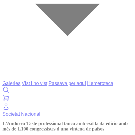
Galeries
Vist i no vist
Passava per aquí
Hemeroteca
Societat
Nacional
L'Andorra Taste professional tanca amb èxit la 4a edició amb
més de 1.100 congressistes d'una vintena de països