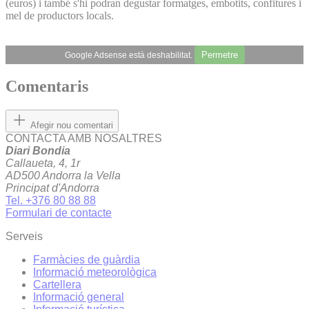
(euros) i també s'hi podran degustar formatges, embotits, confitures i
mel de productors locals.
Permetre
Google Adsense està deshabilitat.
Comentaris
Afegir nou comentari
CONTACTA AMB NOSALTRES
Diari Bondia
Callaueta, 4, 1r
AD500 Andorra la Vella
Principat d'Andorra
Tel. +376 80 88 88
Formulari de contacte
Serveis
Farmàcies de guàrdia
Informació meteorològica
Cartellera
Informació general