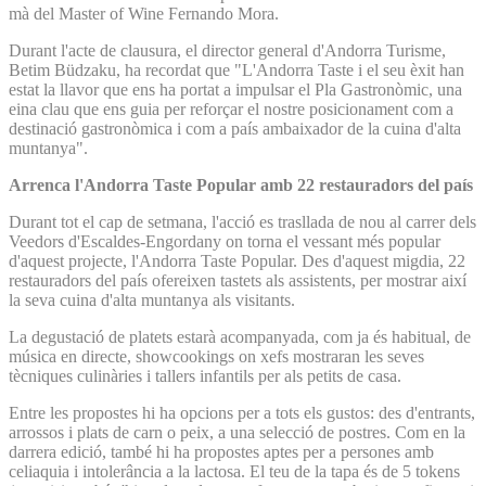
mà del Master of Wine Fernando Mora.
Durant l'acte de clausura, el director general d'Andorra Turisme,
Betim Büdzaku, ha recordat que "L'Andorra Taste i el seu èxit han
estat la llavor que ens ha portat a impulsar el Pla Gastronòmic, una
eina clau que ens guia per reforçar el nostre posicionament com a
destinació gastronòmica i com a país ambaixador de la cuina d'alta
muntanya".
Arrenca l'Andorra Taste Popular amb 22 restauradors del país
Durant tot el cap de setmana, l'acció es trasllada de nou al carrer dels
Veedors d'Escaldes-Engordany on torna el vessant més popular
d'aquest projecte, l'Andorra Taste Popular. Des d'aquest migdia, 22
restauradors del país ofereixen tastets als assistents, per mostrar així
la seva cuina d'alta muntanya als visitants.
La degustació de platets estarà acompanyada, com ja és habitual, de
música en directe, showcookings on xefs mostraran les seves
tècniques culinàries i tallers infantils per als petits de casa.
Entre les propostes hi ha opcions per a tots els gustos: des d'entrants,
arrossos i plats de carn o peix, a una selecció de postres. Com en la
darrera edició, també hi ha propostes aptes per a persones amb
celiaquia i intolerância a la lactosa. El teu de la tapa és de 5 tokens