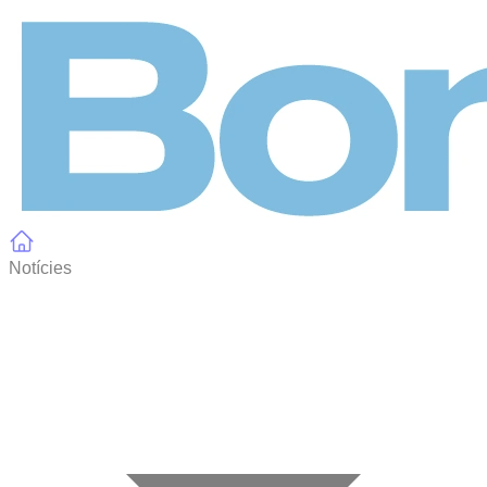
Panell de gestió de galetes
Notícies