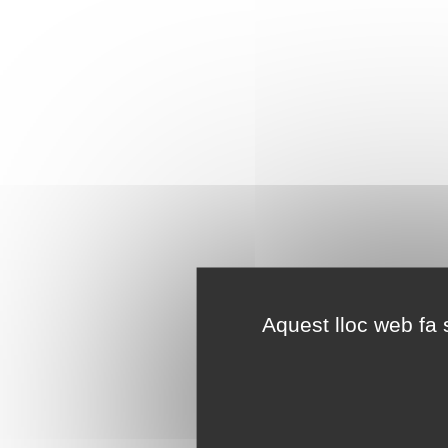
Aquest lloc web fa s