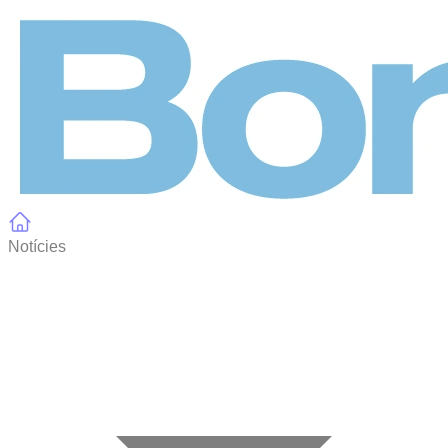
Panell de gestió de galetes
Notícies