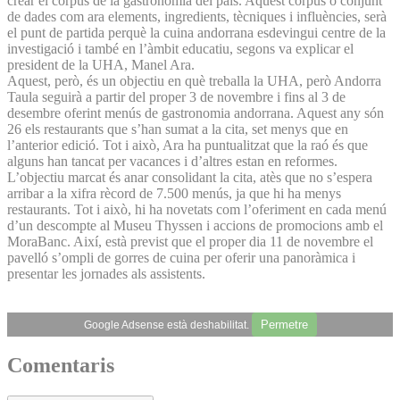
crear el corpus de la gastronomia del país. Aquest corpus o conjunt
de dades com ara elements, ingredients, tècniques i influències, serà
el punt de partida perquè la cuina andorrana esdevingui centre de la
investigació i també en l’àmbit educatiu, segons va explicar el
president de la UHA, Manel Ara.
Aquest, però, és un objectiu en què treballa la UHA, però Andorra
Taula seguirà a partir del proper 3 de novembre i fins al 3 de
desembre oferint menús de gastronomia andorrana. Aquest any són
26 els restaurants que s’han sumat a la cita, set menys que en
l’anterior edició. Tot i això, Ara ha puntualitzat que la raó és que
alguns han tancat per vacances i d’altres estan en reformes.
L’objectiu marcat és anar consolidant la cita, atès que no s’espera
arribar a la xifra rècord de 7.500 menús, ja que hi ha menys
restaurants. Tot i això, hi ha novetats com l’oferiment en cada menú
d’un descompte al Museu Thyssen i accions de promocions amb el
MoraBanc. Així, està previst que el proper dia 11 de novembre el
pavelló s’ompli de gorres de cuina per oferir una panoràmica i
presentar les jornades als assistents.
Permetre
Google Adsense està deshabilitat.
Comentaris