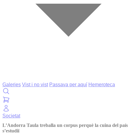
Galeries
Vist i no vist
Passava per aquí
Hemeroteca
Societat
L’Andorra Taula treballa un corpus perquè la cuina del país
s’estudiï