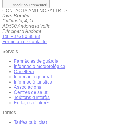
Afegir nou comentari
CONTACTA AMB NOSALTRES
Diari Bondia
Callaueta, 4, 1r
AD500 Andorra la Vella
Principat d'Andorra
Tel. +376 80 88 88
Formulari de contacte
Serveis
Farmàcies de guàrdia
Informació meteorològica
Cartellera
Informació general
Informació turística
Associacions
Centres de salut
Telèfons d'interès
Enllaços d'interés
Tarifes
Tarifes publicitat