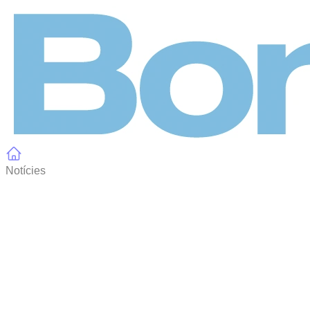
Panell de gestió de galetes
Notícies