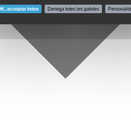
K, acceptar totes
Denega totes les galetes
Personalit