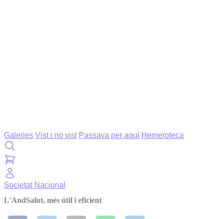
Galeries
Vist i no vist
Passava per aquí
Hemeroteca
Societat
Nacional
L'AndSalut, més útil i eficient