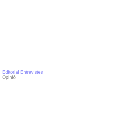
Editorial
Entrevistes
Opinió