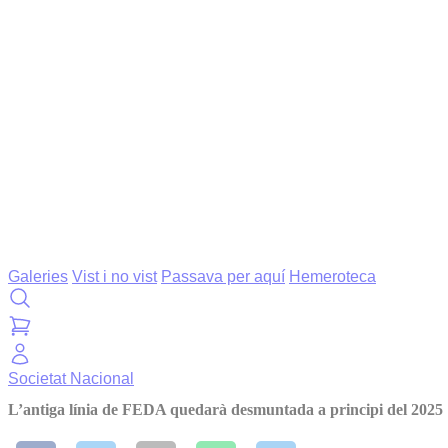
Galeries
Vist i no vist
Passava per aquí
Hemeroteca
Societat
Nacional
L’antiga línia de FEDA quedarà desmuntada a principi del 2025