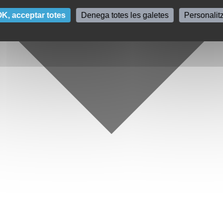
K, acceptar totes
Denega totes les galetes
Personalit