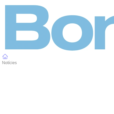
Panell de gestió de galetes
Notícies