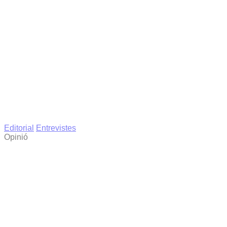
Editorial
Entrevistes
Opinió