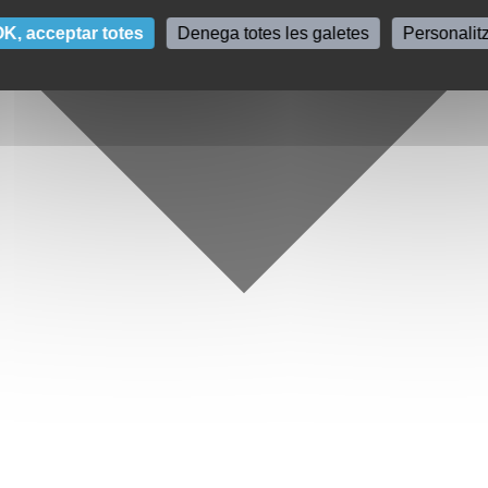
K, acceptar totes
Denega totes les galetes
Personalit