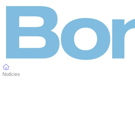
Panell de gestió de galetes
Notícies