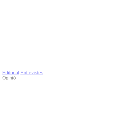
Editorial
Entrevistes
Opinió