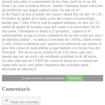
donarà serà sobre el coneixement de les eines, però en el cas del
Final Cut, com va indicar Recort, “també s’intentarà donar solucions
als problemes que tingui cadascú amb l’ús que en fa”.
El de Final Cut serà el primer del cursos i tindrà lloc els dies 19 i 20
d’octubre de quatre de la tarda a nou del vespre a la universitat,
mentre que l’After Effects serà la següent setmana, els dies 26 i 27,
també de quatre de la tarda a nou del vespre a la universitat. En els
dos casos, l’aforament es limita a 25 persones. “Aquest és el
començament, ja que la nostra voluntat és fer-ne dos o tres per anys i
de diferents àmbits”, va indicar el secretari de l’APAI, Albert Ferrer.
A més, Ferrer va destacar que “gràcies a la subvenció que rebem, el
preu dels cursos és molt inferior al que tindrien si es fessin fora del
Principat”. Per als no socis, el preu és de 120 euros cada curs,
mentre que per als socis i els estudiants acreditats és de 40 euros.
Un dels objectius de l’APAI als cursos és donar-se a conèixer per
captar més socis i així poder organitzar més activitats sense
necessitat de subvenció.
Permetre
Google Adsense està deshabilitat.
Comentaris
Afegir nou comentari