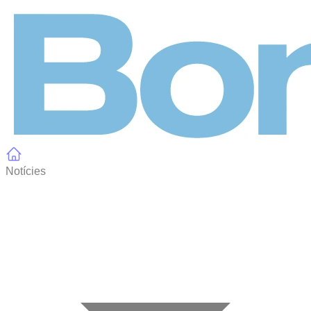
Panell de gestió de galetes
Notícies