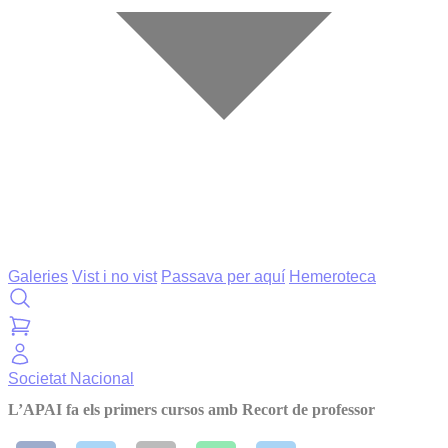
Galeries
Vist i no vist
Passava per aquí
Hemeroteca
Societat
Nacional
L’APAI fa els primers cursos amb Recort de professor