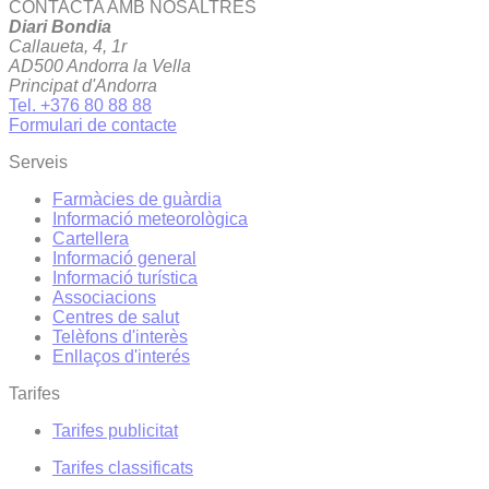
CONTACTA AMB NOSALTRES
Diari Bondia
Callaueta, 4, 1r
AD500 Andorra la Vella
Principat d'Andorra
Tel. +376 80 88 88
Formulari de contacte
Serveis
Farmàcies de guàrdia
Informació meteorològica
Cartellera
Informació general
Informació turística
Associacions
Centres de salut
Telèfons d'interès
Enllaços d'interés
Tarifes
Tarifes publicitat
Tarifes classificats