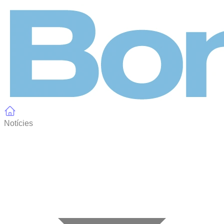
Panell de gestió de galetes
Notícies