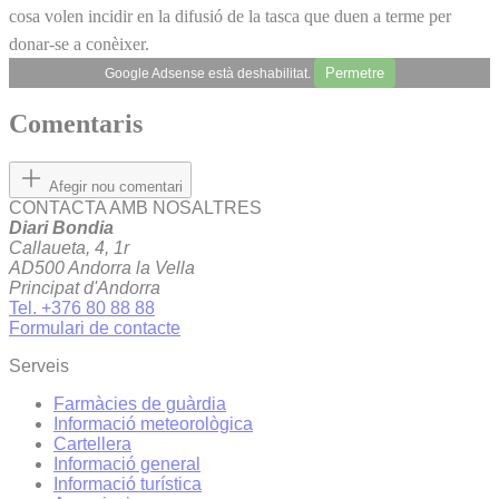
cosa volen incidir en la difusió de la tasca que duen a terme per
donar-se a conèixer.
Permetre
Google Adsense està deshabilitat.
Comentaris
Afegir nou comentari
CONTACTA AMB NOSALTRES
Diari Bondia
Callaueta, 4, 1r
AD500 Andorra la Vella
Principat d'Andorra
Tel. +376 80 88 88
Formulari de contacte
Serveis
Farmàcies de guàrdia
Informació meteorològica
Cartellera
Informació general
Informació turística