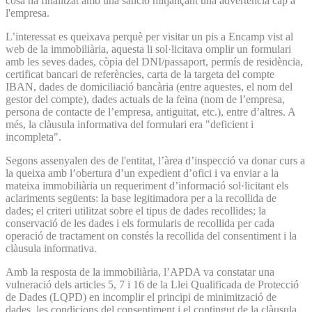
cosa ha finalitzat amb una sanció mitjançant una advertència cap a
l'empresa.
L’interessat es queixava perquè per visitar un pis a Encamp vist al
web de la immobiliària, aquesta li sol·licitava omplir un formulari
amb les seves dades, còpia del DNI/passaport, permís de residència,
certificat bancari de referències, carta de la targeta del compte
IBAN, dades de domiciliació bancària (entre aquestes, el nom del
gestor del compte), dades actuals de la feina (nom de l’empresa,
persona de contacte de l’empresa, antiguitat, etc.), entre d’altres. A
més, la clàusula informativa del formulari era "deficient i
incompleta".
Segons assenyalen des de l'entitat, l’àrea d’inspecció va donar curs a
la queixa amb l’obertura d’un expedient d’ofici i va enviar a la
mateixa immobiliària un requeriment d’informació sol·licitant els
aclariments següents: la base legitimadora per a la recollida de
dades; el criteri utilitzat sobre el tipus de dades recollides; la
conservació de les dades i els formularis de recollida per cada
operació de tractament on constés la recollida del consentiment i la
clàusula informativa.
Amb la resposta de la immobiliària, l’APDA va constatar una
vulneració dels articles 5, 7 i 16 de la Llei Qualificada de Protecció
de Dades (LQPD) en incomplir el principi de minimització de
dades, les condicions del consentiment i el contingut de la clàusula