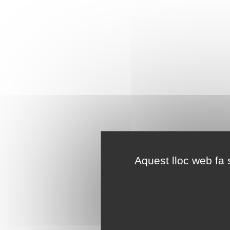
Aquest lloc web fa s