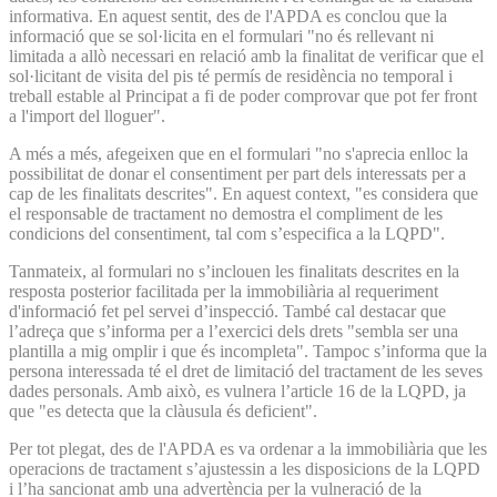
informativa. En aquest sentit, des de l'APDA es conclou que la
informació que se sol·licita en el formulari "no és rellevant ni
limitada a allò necessari en relació amb la finalitat de verificar que el
sol·licitant de visita del pis té permís de residència no temporal i
treball estable al Principat a fi de poder comprovar que pot fer front
a l'import del lloguer".
A més a més, afegeixen que en el formulari "no s'aprecia enlloc la
possibilitat de donar el consentiment per part dels interessats per a
cap de les finalitats descrites". En aquest context, "es considera que
el responsable de tractament no demostra el compliment de les
condicions del consentiment, tal com s’especifica a la LQPD".
Tanmateix, al formulari no s’inclouen les finalitats descrites en la
resposta posterior facilitada per la immobiliària al requeriment
d'informació fet pel servei d’inspecció. També cal destacar que
l’adreça que s’informa per a l’exercici dels drets "sembla ser una
plantilla a mig omplir i que és incompleta". Tampoc s’informa que la
persona interessada té el dret de limitació del tractament de les seves
dades personals. Amb això, es vulnera l’article 16 de la LQPD, ja
que "es detecta que la clàusula és deficient".
Per tot plegat, des de l'APDA es va ordenar a la immobiliària que les
operacions de tractament s’ajustessin a les disposicions de la LQPD
i l’ha sancionat amb una advertència per la vulneració de la