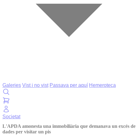
Galeries
Vist i no vist
Passava per aquí
Hemeroteca
Societat
L'APDA amonesta una immobiliària que demanava un excés de
dades per visitar un pis