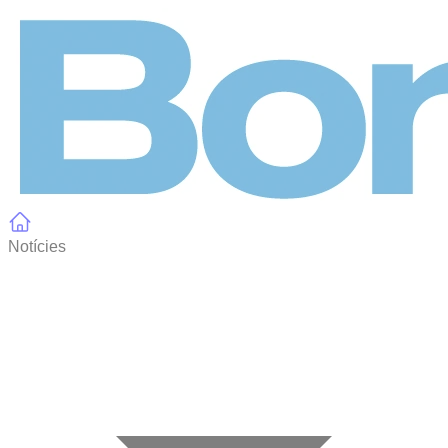
Panell de gestió de galetes
Notícies