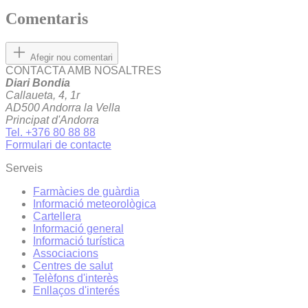
Comentaris
Afegir nou comentari
CONTACTA AMB NOSALTRES
Diari Bondia
Callaueta, 4, 1r
AD500 Andorra la Vella
Principat d'Andorra
Tel. +376 80 88 88
Formulari de contacte
Serveis
Farmàcies de guàrdia
Informació meteorològica
Cartellera
Informació general
Informació turística
Associacions
Centres de salut
Telèfons d'interès
Enllaços d'interés