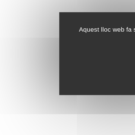
Aquest lloc web fa s