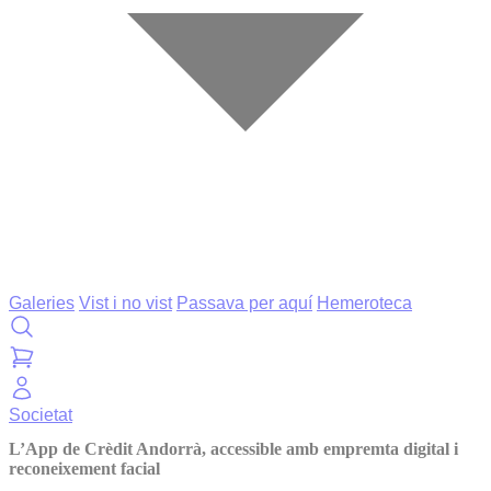
Galeries
Vist i no vist
Passava per aquí
Hemeroteca
Societat
L’App de Crèdit Andorrà, accessible amb empremta digital i
reconeixement facial