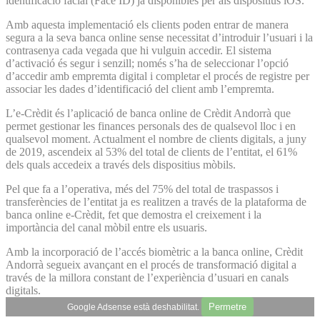
identificació facial (Face ID) ja disponibles per als dispositius iOS.
Amb aquesta implementació els clients poden entrar de manera
segura a la seva banca online sense necessitat d’introduir l’usuari i la
contrasenya cada vegada que hi vulguin accedir. El sistema
d’activació és segur i senzill; només s’ha de seleccionar l’opció
d’accedir amb empremta digital i completar el procés de registre per
associar les dades d’identificació del client amb l’empremta.
L’e-Crèdit és l’aplicació de banca online de Crèdit Andorrà que
permet gestionar les finances personals des de qualsevol lloc i en
qualsevol moment. Actualment el nombre de clients digitals, a juny
de 2019, ascendeix al 53% del total de clients de l’entitat, el 61%
dels quals accedeix a través dels dispositius mòbils.
Pel que fa a l’operativa, més del 75% del total de traspassos i
transferències de l’entitat ja es realitzen a través de la plataforma de
banca online e-Crèdit, fet que demostra el creixement i la
importància del canal mòbil entre els usuaris.
Amb la incorporació de l’accés biomètric a la banca online, Crèdit
Andorrà segueix avançant en el procés de transformació digital a
través de la millora constant de l’experiència d’usuari en canals
digitals.
Permetre
Google Adsense està deshabilitat.