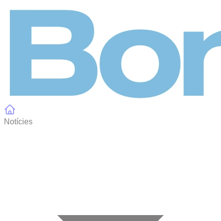
Panell de gestió de galetes
Notícies