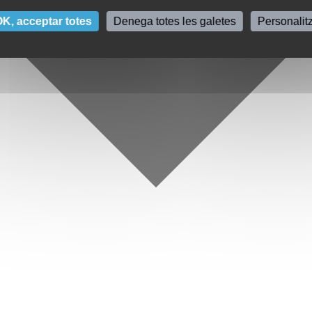
K, acceptar totes
Denega totes les galetes
Personalit