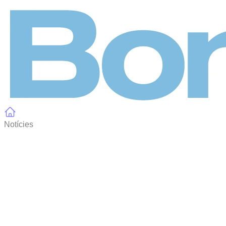
Panell de gestió de galetes
Notícies