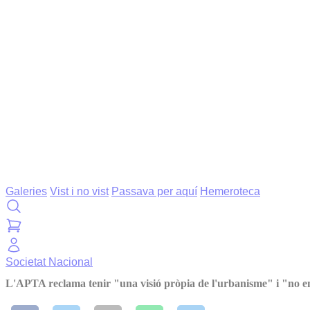
Galeries
Vist i no vist
Passava per aquí
Hemeroteca
Societat
Nacional
L'APTA reclama tenir "una visió pròpia de l'urbanisme" i "no emmi