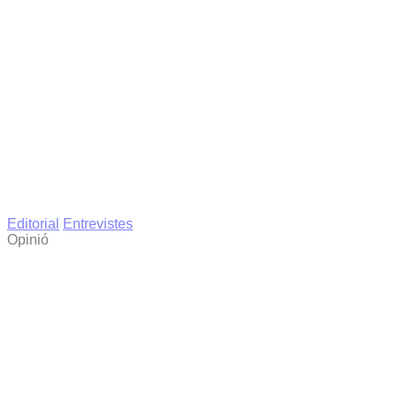
Editorial
Entrevistes
Opinió