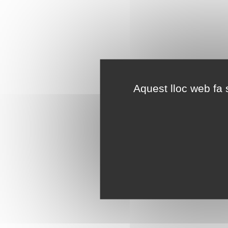
Aquest lloc web fa s