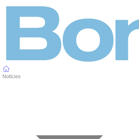
Panell de gestió de galetes
Notícies