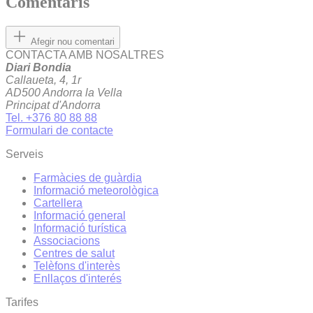
Comentaris
Afegir nou comentari
CONTACTA AMB NOSALTRES
Diari Bondia
Callaueta, 4, 1r
AD500 Andorra la Vella
Principat d'Andorra
Tel. +376 80 88 88
Formulari de contacte
Serveis
Farmàcies de guàrdia
Informació meteorològica
Cartellera
Informació general
Informació turística
Associacions
Centres de salut
Telèfons d'interès
Enllaços d'interés
Tarifes