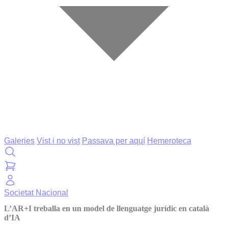
Galeries
Vist i no vist
Passava per aquí
Hemeroteca
Societat
Nacional
L’AR+I treballa en un model de llenguatge jurídic en català
d’IA