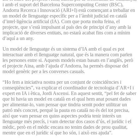
i amb el suport del Barcelona Supercomputing Center (BSC),
Andorra Recerca i Innovació (ARI+I) està començant a treballar en
un model de llenguatge específic per a l’àmbit judicial en català
d’intel·ligència artificial (IA). Com que porta molta feina, el
projecte, que s’està impulsant al país des de principi d’any amb la
implicació de diverses entitats, no estarà acabat fins com a mínim
d’aquí a un any.
Un model de llenguatge és un sistema d’IA amb el qual es pot
interactuar amb el llenguatge natural, que és la manera com parlen
les persones entre si. Aquests models estan basats en l’anglès, però
el projecte Aina, amb l’ajuda d’Andorra, ha permès disposar del
model genèric per a les converses casuals.
“Ho fem a iniciativa nostra per un conjunt de coincidències i
conseqüències”, va explicar el coordinador de tecnologia d’AR+I i
expert en IA i ètica, Jordi Ascensi. En aquest sentit, “pel fet de saber
que hi havia un model en català en el qual hem anat posant dades
per alimentar-lo, vam pensar que tindria sentit poder utilitzar un
patró més concret, perquè la pauta en català no és del tot precisa,
així que vam pensar en quins aspectes podria tenir interès un
llenguatge més precís, i vam detectar dos casos d’ús, el jurídic i el
mèdic, però en el mèdic encara no tenim dades de prou qualitat,
mentre que en el jurídic sí que ho són, i això ens ajuda”.