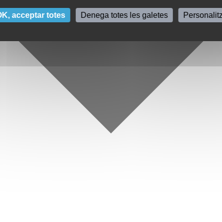
K, acceptar totes
Denega totes les galetes
Personalit