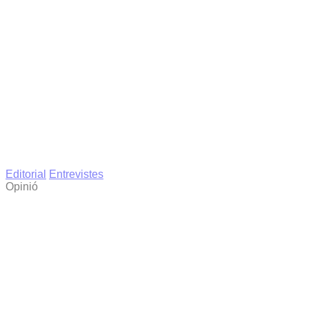
Editorial
Entrevistes
Opinió