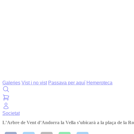
Galeries
Vist i no vist
Passava per aquí
Hemeroteca
Societat
L’Arbre de Vent d’Andorra la Vella s’ubicarà a la plaça de la R