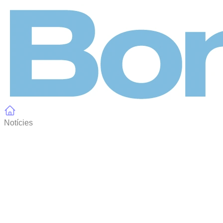
Panell de gestió de galetes
Notícies