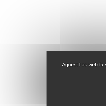
Aquest lloc web fa s