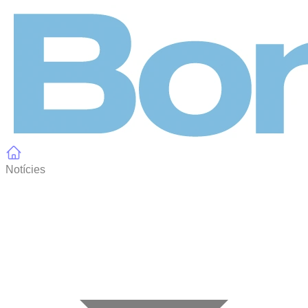
Panell de gestió de galetes
Notícies