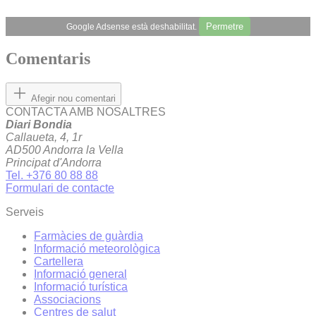
Permetre
Google Adsense està deshabilitat.
Comentaris
Afegir nou comentari
CONTACTA AMB NOSALTRES
Diari Bondia
Callaueta, 4, 1r
AD500 Andorra la Vella
Principat d'Andorra
Tel. +376 80 88 88
Formulari de contacte
Serveis
Farmàcies de guàrdia
Informació meteorològica
Cartellera
Informació general
Informació turística
Associacions
Centres de salut