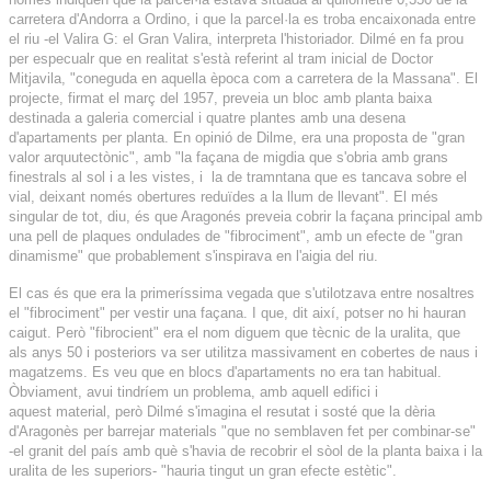
carretera d'Andorra a Ordino, i que la parcel·la es troba encaixonada entre
el riu -el Valira G: el Gran Valira, interpreta l'historiador. Dilmé en fa prou
per especualr que en realitat s'està referint al tram inicial de Doctor
Mitjavila, "coneguda en aquella època com a carretera de la Massana". El
projecte, firmat el març del 1957, preveia un bloc amb planta baixa
destinada a galeria comercial i quatre plantes amb una desena
d'apartaments per planta. En opinió de Dilme, era una proposta de "gran
valor arquutectònic", amb "la façana de migdia que s'obria amb grans
finestrals al sol i a les vistes, i la de tramntana que es tancava sobre el
vial, deixant només obertures reduïdes a la llum de llevant". El més
singular de tot, diu, és que Aragonés preveia cobrir la façana principal amb
una pell de plaques ondulades de "fibrociment", amb un efecte de "gran
dinamisme" que probablement s'inspirava en l'aigia del riu.
El cas és que era la primeríssima vegada que s'utilotzava entre nosaltres
el "fibrociment" per vestir una façana. I que, dit així, potser no hi hauran
caigut. Però "fibrocient" era el nom diguem que tècnic de la uralita, que
als anys 50 i posteriors va ser utilitza massivament en cobertes de naus i
magatzems. Es veu que en blocs d'apartaments no era tan habitual.
Òbviament, avui tindríem un problema, amb aquell edifici i
aquest material, però Dilmé s'imagina el resutat i sosté que la dèria
d'Aragonès per barrejar materials "que no semblaven fet per combinar-se"
-el granit del país amb què s'havia de recobrir el sòol de la planta baixa i la
uralita de les superiors- "hauria tingut un gran efecte estètic".