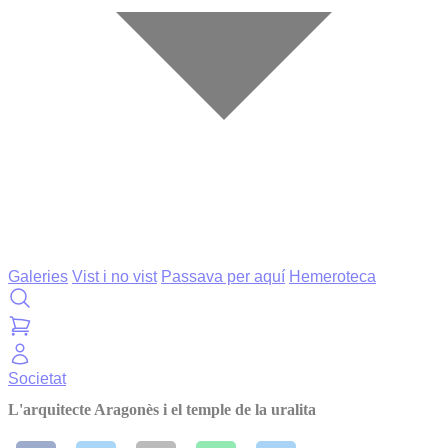
Galeries
Vist i no vist
Passava per aquí
Hemeroteca
Societat
L'arquitecte Aragonès i el temple de la uralita