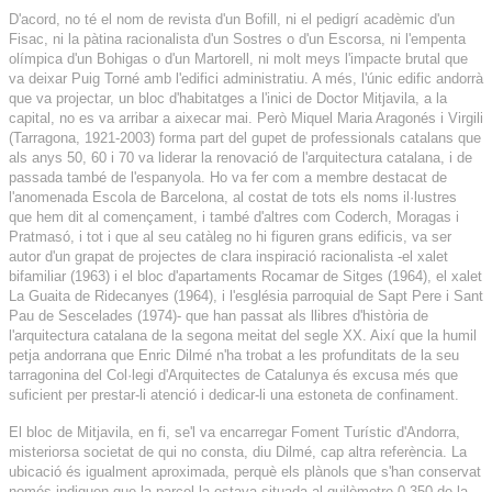
D'acord, no té el nom de revista d'un Bofill, ni el pedigrí acadèmic d'un
Fisac, ni la pàtina racionalista d'un Sostres o d'un Escorsa, ni l'empenta
olímpica d'un Bohigas o d'un Martorell, ni molt meys l'impacte brutal que
va deixar Puig Torné amb l'edifici administratiu. A més, l'únic edific andorrà
que va projectar, un bloc d'habitatges a l'inici de Doctor Mitjavila, a la
capital, no es va arribar a aixecar mai. Però Miquel Maria Aragonés i Virgili
(Tarragona, 1921-2003) forma part del gupet de professionals catalans que
als anys 50, 60 i 70 va liderar la renovació de l'arquitectura catalana, i de
passada també de l'espanyola. Ho va fer com a membre destacat de
l'anomenada Escola de Barcelona, al costat de tots els noms il·lustres
que hem dit al començament, i també d'altres com Coderch, Moragas i
Pratmasó, i tot i que al seu catàleg no hi figuren grans edificis, va ser
autor d'un grapat de projectes de clara inspiració racionalista -el xalet
bifamiliar (1963) i el bloc d'apartaments Rocamar de Sitges (1964), el xalet
La Guaita de Ridecanyes (1964), i l'església parroquial de Sapt Pere i Sant
Pau de Sescelades (1974)- que han passat als llibres d'història de
l'arquitectura catalana de la segona meitat del segle XX. Així que la humil
petja andorrana que Enric Dilmé n'ha trobat a les profunditats de la seu
tarragonina del Col·legi d'Arquitectes de Catalunya és excusa més que
suficient per prestar-li atenció i dedicar-li una estoneta de confinament.
El bloc de Mitjavila, en fi, se'l va encarregar Foment Turístic d'Andorra,
misteriorsa societat de qui no consta, diu Dilmé, cap altra referència. La
ubicació és igualment aproximada, perquè els plànols que s'han conservat
només indiquen que la parcel·la estava situada al quilòmetre 0,350 de la