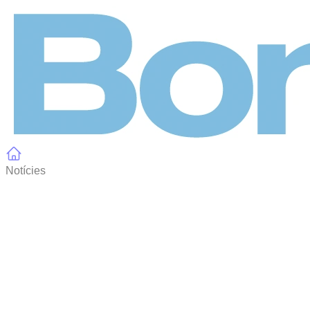
Panell de gestió de galetes
Notícies