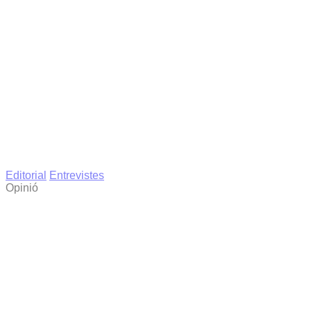
Editorial
Entrevistes
Opinió