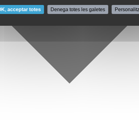
K, acceptar totes
Denega totes les galetes
Personalit