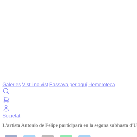
Galeries
Vist i no vist
Passava per aquí
Hemeroteca
Societat
L'artista Antonio de Felipe participarà en la segona subhasta d'