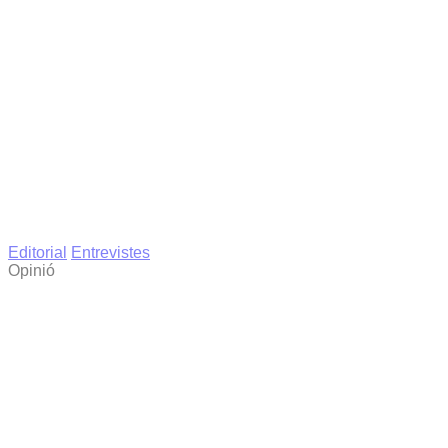
Editorial
Entrevistes
Opinió