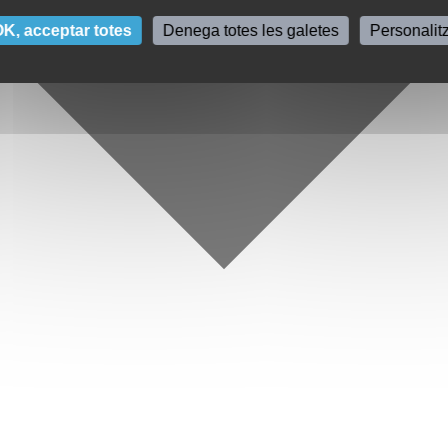
K, acceptar totes
Denega totes les galetes
Personalit