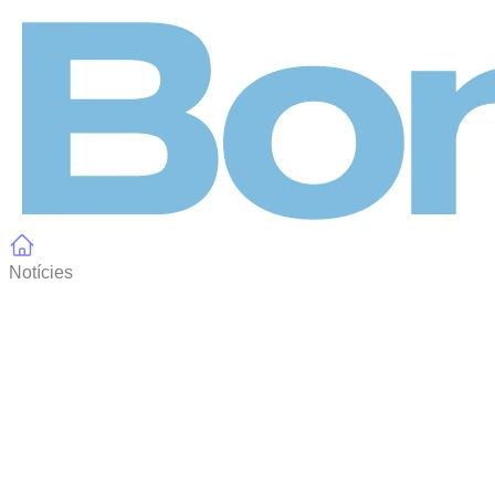
Panell de gestió de galetes
Notícies