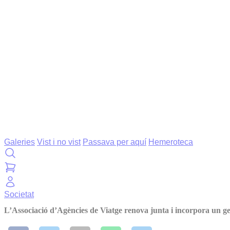
Galeries
Vist i no vist
Passava per aquí
Hemeroteca
Societat
L’Associació d’Agències de Viatge renova junta i incorpora un g