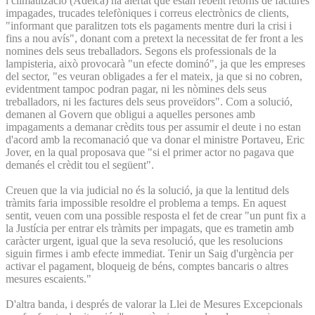
i climatització (Adelca) ha alertat que estan rebent retorns de factures
impagades, trucades telefòniques i correus electrònics de clients,
"informant que paralitzen tots els pagaments mentre duri la crisi i
fins a nou avís", donant com a pretext la necessitat de fer front a les
nomines dels seus treballadors. Segons els professionals de la
lampisteria, això provocarà "un efecte dominó", ja que les empreses
del sector, "es veuran obligades a fer el mateix, ja que si no cobren,
evidentment tampoc podran pagar, ni les nòmines dels seus
treballadors, ni les factures dels seus proveïdors". Com a solució,
demanen al Govern que obligui a aquelles persones amb
impagaments a demanar crèdits tous per assumir el deute i no estan
d'acord amb la recomanació que va donar el ministre Portaveu, Eric
Jover, en la qual proposava que "si el primer actor no pagava que
demanés el crèdit tou el següent".
Creuen que la via judicial no és la solució, ja que la lentitud dels
tràmits faria impossible resoldre el problema a temps. En aquest
sentit, veuen com una possible resposta el fet de crear "un punt fix a
la Justícia per entrar els tràmits per impagats, que es trametin amb
caràcter urgent, igual que la seva resolució, que les resolucions
siguin firmes i amb efecte immediat. Tenir un Saig d'urgència per
activar el pagament, bloqueig de béns, comptes bancaris o altres
mesures escaients."
D'altra banda, i després de valorar la Llei de Mesures Excepcionals