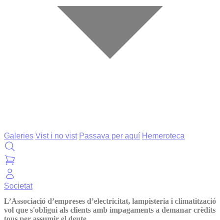
Galeries
Vist i no vist
Passava per aquí
Hemeroteca
Societat
L’Associació d’empreses d’electricitat, lampisteria i climatització
vol que s'obligui als clients amb impagaments a demanar crèdits
tous per assumir el deute