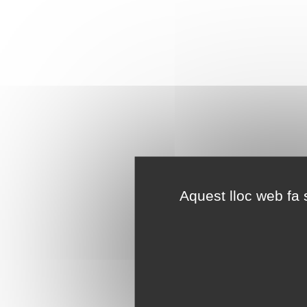
Aquest lloc web fa s