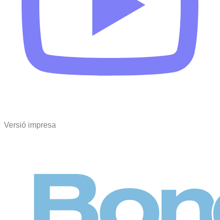
Versió impresa