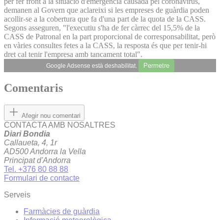
per fer front a la situació d'emergència causada pel coronavirus,
demanen al Govern que aclareixi si les empreses de guàrdia poden
acollir-se a la cobertura que fa d'una part de la quota de la CASS.
Segons asseguren, "l'executiu s'ha de fer càrrec del 15,5% de la
CASS de Patronal en la part proporcional de corresponsabilitat, però
en vàries consultes fetes a la CASS, la resposta és que per tenir-hi
dret cal tenir l'empresa amb tancament total".
Permetre
Google Adsense està deshabilitat.
Comentaris
Afegir nou comentari
CONTACTA AMB NOSALTRES
Diari Bondia
Callaueta, 4, 1r
AD500 Andorra la Vella
Principat d'Andorra
Tel. +376 80 88 88
Formulari de contacte
Serveis
Farmàcies de guàrdia