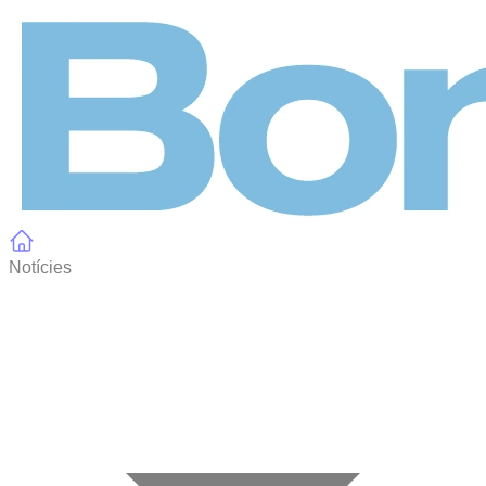
Panell de gestió de galetes
Notícies