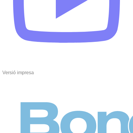
Versió impresa