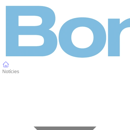
Panell de gestió de galetes
Notícies