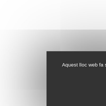
Aquest lloc web fa s