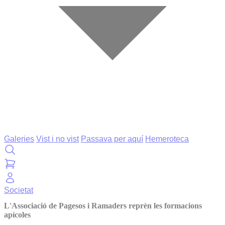
Galeries
Vist i no vist
Passava per aquí
Hemeroteca
Societat
L'Associació de Pagesos i Ramaders reprèn les formacions
apícoles