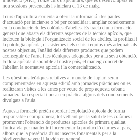
Innovació (ARI), l'onzè curs d'apicultura, que es desenvoluparà en
nou sessions presencials i s'iniciarà el 13 de maig.
l curs d'apicultura s'orienta a oferir la informació i les pautes
d’actuació per iniciar-se o bé per consolidar i ampliar coneixements
en la conducció de les colònies d'abelles. Es tracta d'una formació
general que abasta els diferents aspectes de la tècnica apícola, que
inclouen la biologia i l'organització social de les abelles, la profilaxi i
la patologia apícola, els sistemes i els estris i equips més adequats als
nostres objectius, l'anàlisi dels diferents productes que podem
aconseguir de l'arna i les tècniques adequades per a la seva obtenció,
la flora apícola disponible al nostre país, el maneig concret de
l'abellar, la normativa apícola i la comercialització.
Les qüestions teòriques relatives al maneig de l'apiari seran
complementades en aquesta edició amb jornades pràctiques on es
realitzaran visites a les arnes per veure de prop aquesta cabana
ramadera tan especial i posar en pràctica alguns dels coneixements
divulgats a l'aula.
Aquesta formació pretén abordar l'explotació apícola de forma
responsable i compromesa, tot vetllant per la salut de les colònies i
promovent l'obtenció de productes apícoles de primera qualitat,
l'única via per mantenir i incrementar la producció d'arnes al país,
alhora que la presència d'uns insectes fonamentals per a la
biodiversitat vegetal i la vida en general.