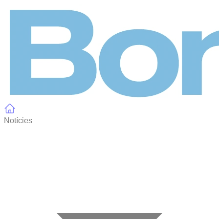
Panell de gestió de galetes
Notícies