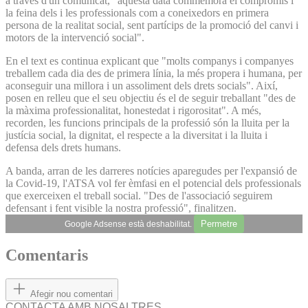
a través d'un comunicat, "aquesta data commemora el compromís i
la feina dels i les professionals com a coneixedors en primera
persona de la realitat social, sent partícips de la promoció del canvi i
motors de la intervenció social".
En el text es continua explicant que "molts companys i companyes
treballem cada dia des de primera línia, la més propera i humana, per
aconseguir una millora i un assoliment dels drets socials". Així,
posen en relleu que el seu objectiu és el de seguir treballant "des de
la màxima professionalitat, honestedat i rigorositat". A més,
recorden, les funcions principals de la professió són la lluita per la
justícia social, la dignitat, el respecte a la diversitat i la lluita i
defensa dels drets humans.
A banda, arran de les darreres notícies aparegudes per l'expansió de
la Covid-19, l'ATSA vol fer èmfasi en el potencial dels professionals
que exerceixen el treball social. "Des de l'associació seguirem
defensant i fent visible la nostra professió", finalitzen.
Permetre
Google Adsense està deshabilitat.
Comentaris
Afegir nou comentari
CONTACTA AMB NOSALTRES