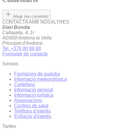
Afegir nou comentari
CONTACTA AMB NOSALTRES
Diari Bondia
Callaueta, 4, 1r
AD500 Andorra la Vella
Principat d'Andorra
Tel. +376 80 88 88
Formulari de contacte
Serveis
Farmàcies de guàrdia
Informació meteorològica
Cartellera
Informació general
Informació turística
Associacions
Centres de salut
Telèfons d'interès
Enllaços d'interés
Tarifes