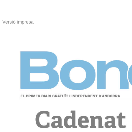
Versió impresa