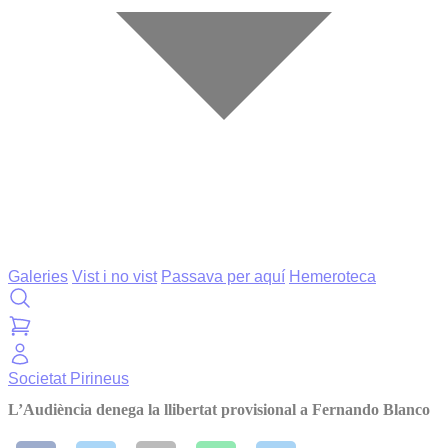
Galeries
Vist i no vist
Passava per aquí
Hemeroteca
Societat
Pirineus
L’Audiència denega la llibertat provisional a Fernando Blanco