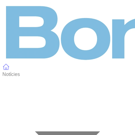
Panell de gestió de galetes
Notícies