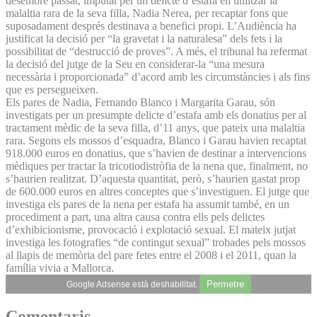
desembre passat, imputat per un delicte d’estafa en utilitzar la
malaltia rara de la seva filla, Nadia Nerea, per recaptar fons que
suposadament després destinava a benefici propi. L’Audiència ha
justificat la decisió per “la gravetat i la naturalesa” dels fets i la
possibilitat de “destrucció de proves”. A més, el tribunal ha refermat
la decisió del jutge de la Seu en considerar-la “una mesura
necessària i proporcionada” d’acord amb les circumstàncies i als fins
que es persegueixen.
Els pares de Nadia, Fernando Blanco i Margarita Garau, són
investigats per un presumpte delicte d’estafa amb els donatius per al
tractament mèdic de la seva filla, d’11 anys, que pateix una malaltia
rara. Segons els mossos d’esquadra, Blanco i Garau havien recaptat
918.000 euros en donatius, que s’havien de destinar a intervencions
mèdiques per tractar la tricotiodistròfia de la nena que, finalment, no
s’haurien realitzat. D’aquesta quantitat, però, s’haurien gastat prop
de 600.000 euros en altres conceptes que s’investiguen. El jutge que
investiga els pares de la nena per estafa ha assumit també, en un
procediment a part, una altra causa contra ells pels delictes
d’exhibicionisme, provocació i explotació sexual. El mateix jutjat
investiga les fotografies “de contingut sexual” trobades pels mossos
al llapis de memòria del pare fetes entre el 2008 i el 2011, quan la
família vivia a Mallorca.
Permetre
Google Adsense està deshabilitat.
Comentaris