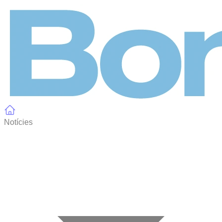
Panell de gestió de galetes
Notícies