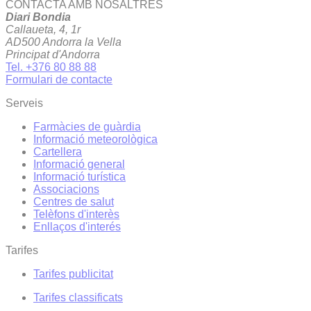
CONTACTA AMB NOSALTRES
Diari Bondia
Callaueta, 4, 1r
AD500 Andorra la Vella
Principat d'Andorra
Tel. +376 80 88 88
Formulari de contacte
Serveis
Farmàcies de guàrdia
Informació meteorològica
Cartellera
Informació general
Informació turística
Associacions
Centres de salut
Telèfons d'interès
Enllaços d'interés
Tarifes
Tarifes publicitat
Tarifes classificats