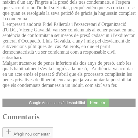
màxim d'un any l'ingrés a la presó dels tres condemnats, a l'espera
que s'acordi o no l'indult sol·licitat, perquè entén que es corria el risc
que quan es resolgués la seva petició de gràcia ja haguessin complert
la condemna.
L'empresari andorrà Fidel Pallerols i l'exsecretari d'Organització
d'UDC, Vicenç Gavaldà, van ser condemnats al gener passat en una
sentència de conformitat a set mesos de presó cadascun i l'exdirector
general d'Ocupació, Lluís Gavaldà, a any i mig pel desviament de
subvencions públiques del cas Pallerols, en què el partit
democratacristià va ser condemnat com a responsable civil
subsidiari.
Malgrat tractar-se de penes inferiors als dos anys de presó, amb les
quals habitualment s'evita l'ingrés a la presó, l'Audiència va acordar
en un acte emès el passat 9 d'abril que els processats complissin les
penes privatives de llibertat, encara que ja va apuntar la possibilitat
que els condemnats demanessin un indult, com així van fer.
Permetre
Google Adsense està deshabilitat.
Comentaris
Afegir nou comentari