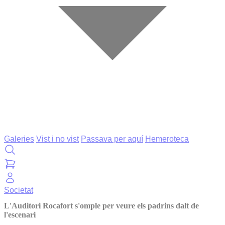
Galeries
Vist i no vist
Passava per aquí
Hemeroteca
Societat
L'Auditori Rocafort s'omple per veure els padrins dalt de
l'escenari