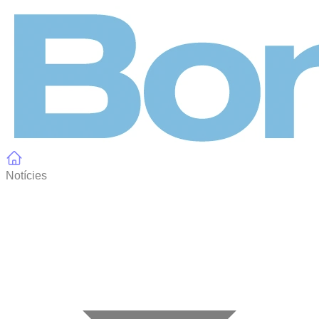
Panell de gestió de galetes
Notícies