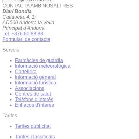
CONTACTA AMB NOSALTRES
Diari Bondia
Callaueta, 4, 1r
AD500 Andorra la Vella
Principat d'Andorra
Tel. +376 80 88 88
Formulari de contacte
Serveis
Farmàcies de guàrdia
Informació meteorològica
Cartellera
Informació general
Informació turística
Associacions
Centres de salut
Telèfons d'interès
Enllaços d'interés
Tarifes
Tarifes publicitat
Tarifes classificats