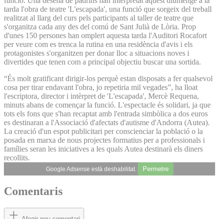
funció. Una desena de padrins han interpretat aquest diumenge a la
tarda l'obra de teatre 'L'escapada', una funció que sorgeix del treball
realitzat al llarg del curs pels participants al taller de teatre que
s'organitza cada any des del comú de Sant Julià de Lòria. Prop
d'unes 150 persones han omplert aquesta tarda l'Auditori Rocafort
per veure com es trenca la rutina en una residència d'avis i els
protagonistes s'organitzen per donar lloc a situacions noves i
divertides que tenen com a principal objectiu buscar una sortida.
“És molt gratificant dirigir-los perquè estan disposats a fer qualsevol
cosa per tirar endavant l'obra, jo repetiria mil vegades”, ha lloat
l'escriptora, director i intèrpret de 'L'escapada', Mercè Requena,
minuts abans de començar la funció. L'espectacle és solidari, ja que
tots els fons que s'han recaptat amb l'entrada simbòlica a dos euros
es destinaran a l'Associació d'afectats d'autisme d'Andorra (Autea).
La creació d'un espot publicitari per conscienciar la població o la
posada en marxa de nous projectes formatius per a professionals i
famílies seran les iniciatives a les quals Autea destinarà els diners
recollits.
Permetre
Google Adsense està deshabilitat.
Comentaris
Afegir nou comentari