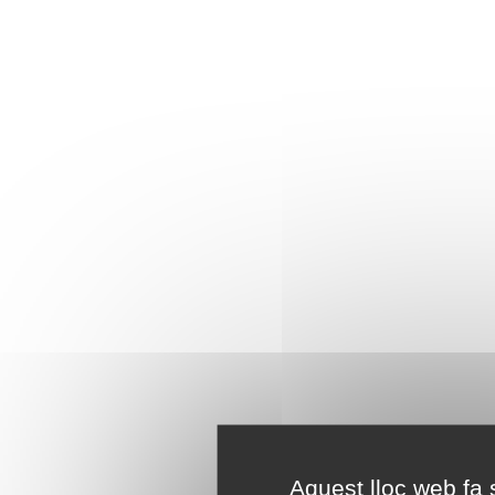
Aquest lloc web fa s