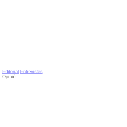
Editorial
Entrevistes
Opinió