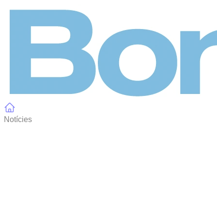
Panell de gestió de galetes
Notícies