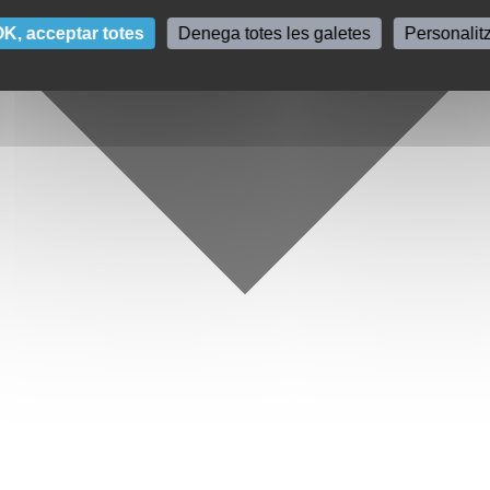
K, acceptar totes
Denega totes les galetes
Personalit