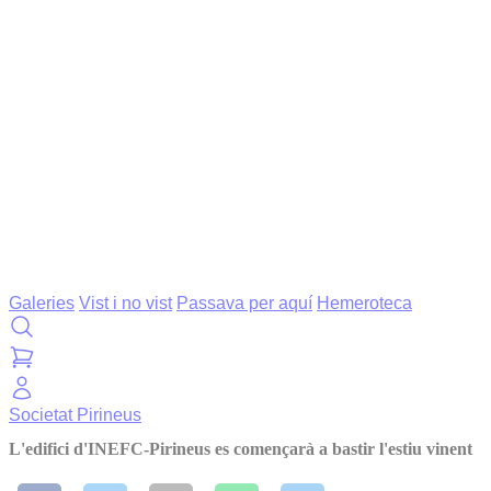
Galeries
Vist i no vist
Passava per aquí
Hemeroteca
Societat
Pirineus
L'edifici d'INEFC-Pirineus es començarà a bastir l'estiu vinent