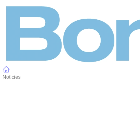
Panell de gestió de galetes
Notícies