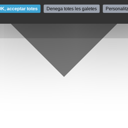
K, acceptar totes
Denega totes les galetes
Personalit