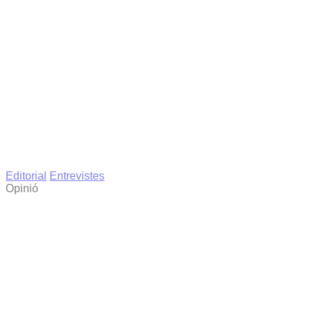
Editorial
Entrevistes
Opinió