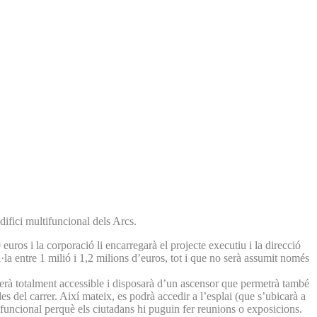
ifici multifuncional dels Arcs.
uros i la corporació li encarregarà el projecte executiu i la direcció
·la entre 1 milió i 1,2 milions d’euros, tot i que no serà assumit només
erà totalment accessible i disposarà d’un ascensor que permetrà també
es del carrer. Així mateix, es podrà accedir a l’esplai (que s’ubicarà a
ultifuncional perquè els ciutadans hi puguin fer reunions o exposicions.