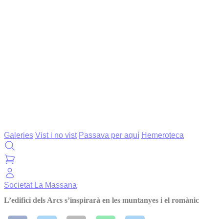
Galeries
Vist i no vist
Passava per aquí
Hemeroteca
Societat
La Massana
L’edifici dels Arcs s’inspirarà en les muntanyes i el romànic