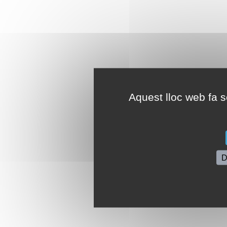
Aquest lloc web fa se
D