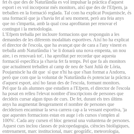
fet és que des de Naturlàndia es vol impulsar la pràctica d'aquest
esport i es vol incorporar més monitors, així que des de l'Efpem, ja
treballen en la formació reglada. Tal com ha explicat Poujarniscle, és
una formació que ja s'havia fet al seu moment, però ara feia anys
que no s'impartia, amb la qual cosa aprofitaran per renovar el
contingut i la metodologia.
L'Efpem treballa per incloure formacions que responguin a les
demandes de les diferents modalitats esportives. Així ho ha explicat
el director de l'escola, que ha avançat que de cara a l'any vinent es
treballa amb Naturlàndia i 'se li donarà una nova empenta, un nou
aire, i es renovarà tot', i ha aprofitat per recordar que aquesta
formació específica ja s'havia fet fa temps. Pel que fa als monitors
que actualment treballen al camp de neu de Sant Julià de Lòria,
Poujarniscle ha dit que sí que n'hi ha que s'han format a Andorra,
però que com que la voluntat de Naturlàndia és potenciar la pràctica
d'aquest esport, així ho faran des de l'escola, formant monitors.
Pel que fa als alumnes que estudien a l'Efpem, el director de l'escola
ha posat en relleu l'elevat nombre d'inscripcions de persones que
decideix cursar algun tipus de curs. De fet, durant els tres últims
anys ha augmentat lleugerament el nombre de persones que
decideixen encaminar la seva carrera cap a la vessant esportiva, 'ja
que aquestes formacions estan en auge i els cursos s'omplen al
100%'. Cada any cursen el bloc general una vuitantena de persones.
Aquest curs inclou classes de psicopedagogia, ciències biològiques,
entrenament, marc institucional, marc geogràfic, meteorologia,