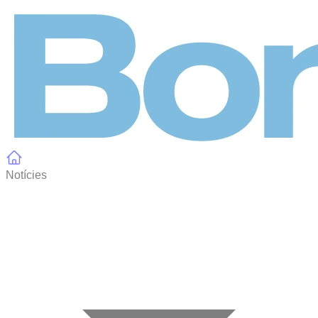
Panell de gestió de galetes
Notícies