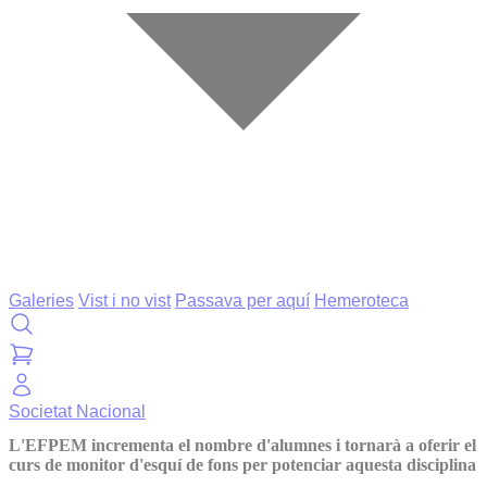
Galeries
Vist i no vist
Passava per aquí
Hemeroteca
Societat
Nacional
L'EFPEM incrementa el nombre d'alumnes i tornarà a oferir el
curs de monitor d'esquí de fons per potenciar aquesta disciplina