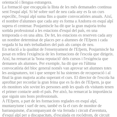
orientació i llengua estrangera.
La formació que encapçala la llista de les més demanades continua
sent l'esquí alpí. Si bé sobre surf de neu cada any es fa un curs
específic, l'esquí alpí suma fins a quatre convocatòries anuals. Així,
el nombre d'alumnes que cada any es forma a Andorra en esquí alpí
supera el centenar. Poujarniscle ha dit que la gran majoria troba
sortida professional a les estacions d'esquí del país, en una
temporada o en una altra. De fet, les estacions es reserven cada any
un nombre determinat de places per a alumnes de l'Efpem i cada
vegada hi ha més treballadors del país als camps de neu.
En relació a la qualitat de l'ensenyament de l'Efpem, Poujarniscle ha
posat en relleu l'exigència de les formacions de l'escola que dirigeix.
Així, ha remarcat la 'bona reputació' dels cursos i l'exigència que
demanen als alumnes. Per exemple, ha dit que en l'última
convocatòria del bloc general només van aprovar set alumnes totes
les assignatures, tot i que sempre hi ha sistemes de recuperació i al
final la gran majoria acaba superant el curs. El director de l'escola ha
aprofitat per recordar la gran feina que es fa des de l'Efpem, ja que
els monitors són sovint les persones amb les quals els visitants tenen
el primer contacte amb el país. Per això, ha remarcat la importància
que siguin uns bons professionals.
A l'Efpem, a part de les formacions reglades en esquí alpí,
muntanyisme i surf de neu, també es fa el curs de monitor de
barranquisme, d'acompanyant de via ferrada i circuit d'aventura,
d'esquí alpí per a discapacitats, d'escalada en rocòdrom, de circuit