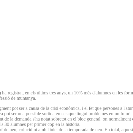
ha registrat, en els últims tres anys, un 10% més d'alumnes en les for
ofessió de muntanya.
gment pot ser a causa de la crisi econòmica, i el fet que persones a l'atu
a pot ser una possible sortida en cas que tingui problemes en un futur'.
nt de la demanda s'ha notat sobretot en el bloc general, on normalment e
 els 30 alumnes per primer cop en la història.
surf de neu, coincidint amb l'inici de la temporada de neu. En total, aqu