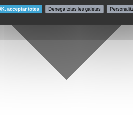
K, acceptar totes
Denega totes les galetes
Personalit