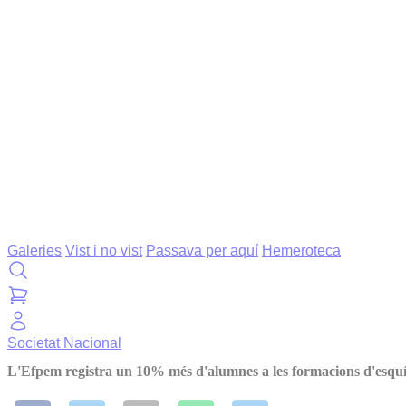
Galeries
Vist i no vist
Passava per aquí
Hemeroteca
Societat
Nacional
L'Efpem registra un 10% més d'alumnes a les formacions d'esquí 