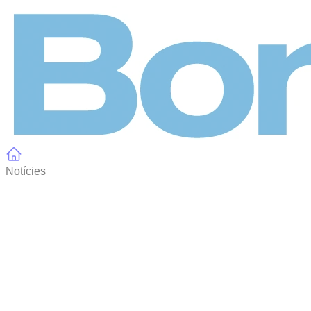
Panell de gestió de galetes
Notícies