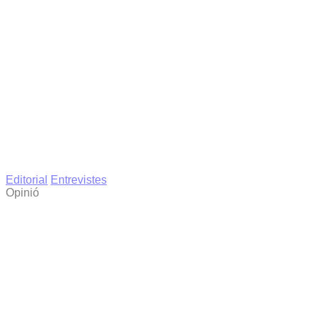
Editorial
Entrevistes
Opinió