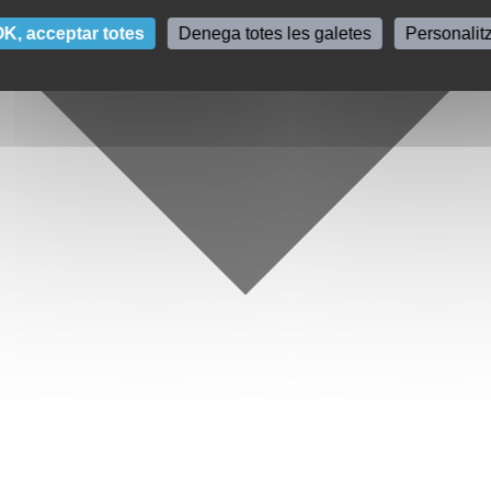
K, acceptar totes
Denega totes les galetes
Personalit