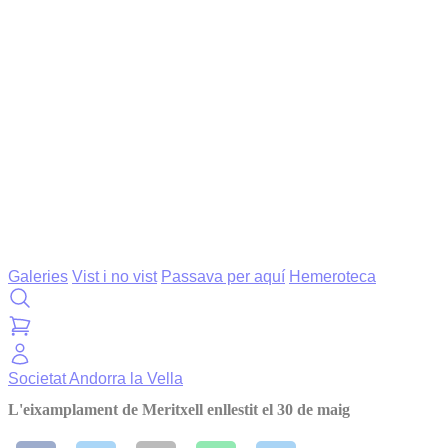
Galeries
Vist i no vist
Passava per aquí
Hemeroteca
Societat
Andorra la Vella
L'eixamplament de Meritxell enllestit el 30 de maig