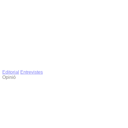
Editorial
Entrevistes
Opinió