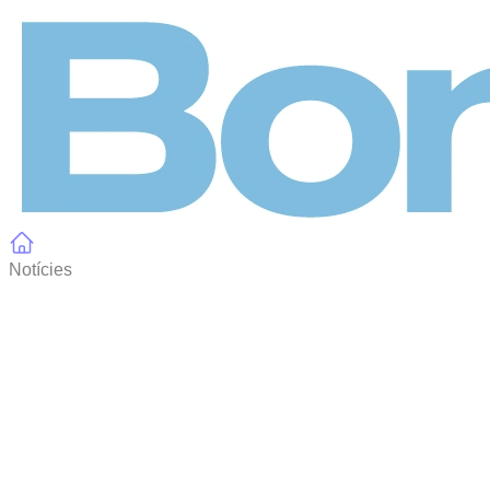
Panell de gestió de galetes
Notícies