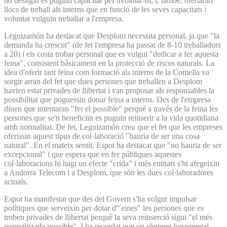
ho desitgin es puguin capacitar per treballar-hi, i, també, ofertaran
llocs de treball als interns que en funció de les seves capacitats i
voluntat vulguin treballar a l'empresa.
Leguizamón ha destacat que Desplom necessita personal, ja que "la
demanda ha crescut" (de fet l'empresa ha passat de 8-10 treballadors
a 20) i els costa trobar personal que es vulgui "dedicar a fer aquesta
feina", consistent bàsicament en la protecció de riscos naturals. La
idea d'oferir tant feina com formació als interns de la Comella va
sorgir arran del fet que dues persones que treballen a Desplom
havien estat privades de llibertat i van proposar als responsables la
possibilitat que poguessin donar feina a interns. Des de l'empresa
diuen que intentaran "fer el possible" perquè a través de la feina les
persones que se'n beneficiïn es puguin reinserir a la vida quotidiana
amb normalitat. De fet, Leguizamón creu que el fet que les empreses
oferissin aquest tipus de col·laboració "hauria de ser una cosa
natural". En el mateix sentit, Espot ha destacat que "no hauria de ser
excepcional" i que espera que en fer públiques aquestes
col·laboracions hi hagi un efecte "crida" i més entitats s'hi afegeixin
a Andorra Telecom i a Desplom, que són les dues col·laboradores
actuals.
Espot ha manifestat que des del Govern s'ha volgut impulsar
polítiques que serveixin per dotar d'"eines" les persones que es
troben privades de llibertat perquè la seva reinserció sigui "el més
normalitzada possible". I ha recordat que un element fonamental