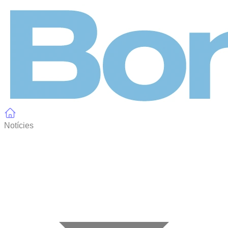
Panell de gestió de galetes
Notícies