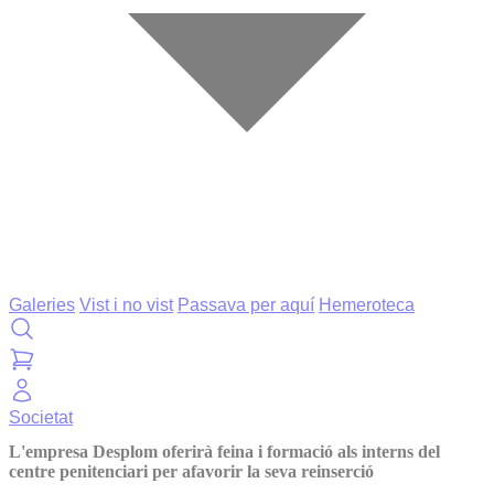
Galeries
Vist i no vist
Passava per aquí
Hemeroteca
Societat
L'empresa Desplom oferirà feina i formació als interns del
centre penitenciari per afavorir la seva reinserció