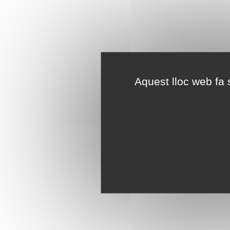
Aquest lloc web fa s