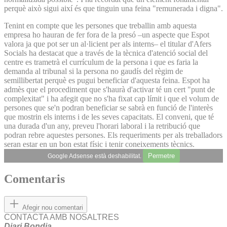
perquè això sigui així és que tinguin una feina "remunerada i digna".
Tenint en compte que les persones que treballin amb aquesta
empresa ho hauran de fer fora de la presó –un aspecte que Espot
valora ja que pot ser un al·licient per als interns– el titular d'Afers
Socials ha destacat que a través de la tècnica d'atenció social del
centre es trametrà el currículum de la persona i que es faria la
demanda al tribunal si la persona no gaudís del règim de
semillibertat perquè es pugui beneficiar d'aquesta feina. Espot ha
admès que el procediment que s'haurà d'activar té un cert "punt de
complexitat" i ha afegit que no s'ha fixat cap límit i que el volum de
persones que se'n podran beneficiar se sabrà en funció de l'interès
que mostrin els interns i de les seves capacitats. El conveni, que té
una durada d'un any, preveu l'horari laboral i la retribució que
podran rebre aquestes persones. Els requeriments per als treballadors
seran estar en un bon estat físic i tenir coneixements tècnics.
Permetre
Google Adsense està deshabilitat.
Comentaris
Afegir nou comentari
CONTACTA AMB NOSALTRES
Diari Bondia