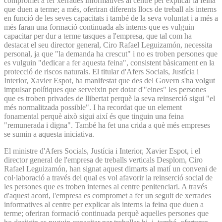
compromet a fer xerrades informatives al centre per explicar la feina
que duen a terme; a més, oferiran diferents llocs de treball als interns
en funció de les seves capacitats i també de la seva voluntat i a més a
més faran una formació continuada als interns que es vulguin
capacitar per dur a terme tasques a l'empresa, que tal com ha
destacat el seu director general, Ciro Rafael Leguizamón, necessita
personal, ja que "la demanda ha crescut" i no es troben persones que
es vulguin "dedicar a fer aquesta feina", consistent bàsicament en la
protecció de riscos naturals. El titular d'Afers Socials, Justícia i
Interior, Xavier Espot, ha manifestat que des del Govern s'ha volgut
impulsar polítiques que serveixin per dotar d'"eines" les persones
que es troben privades de llibertat perquè la seva reinserció sigui "el
més normalitzada possible". I ha recordat que un element
fonamental perquè això sigui així és que tinguin una feina
"remunerada i digna". També ha fet una crida a què més empreses
se sumin a aquesta iniciativa.
El ministre d'Afers Socials, Justícia i Interior, Xavier Espot, i el
director general de l'empresa de treballs verticals Desplom, Ciro
Rafael Leguizamón, han signat aquest dimarts al matí un conveni de
col·laboració a través del qual es vol afavorir la reinserció social de
les persones que es troben internes al centre penitenciari. A través
d'aquest acord, l'empresa es compromet a fer un seguit de xerrades
informatives al centre per explicar als interns la feina que duen a
terme; oferiran formació continuada perquè aquelles persones que