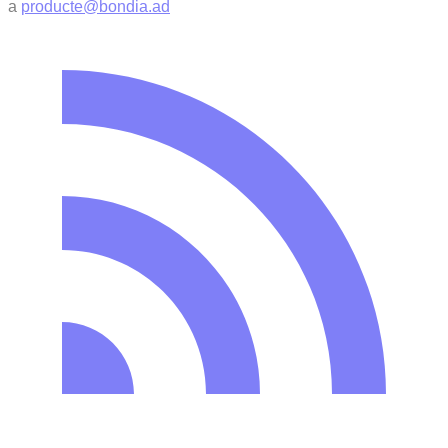
a
producte@bondia.ad