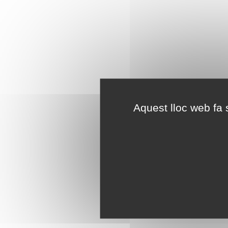
Aquest lloc web fa s