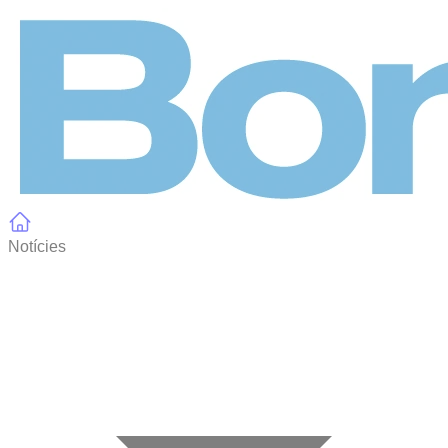
Panell de gestió de galetes
Notícies