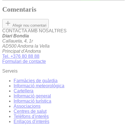
Comentaris
Afegir nou comentari
CONTACTA AMB NOSALTRES
Diari Bondia
Callaueta, 4, 1r
AD500 Andorra la Vella
Principat d'Andorra
Tel. +376 80 88 88
Formulari de contacte
Serveis
Farmàcies de guàrdia
Informació meteorològica
Cartellera
Informació general
Informació turística
Associacions
Centres de salut
Telèfons d'interès
Enllaços d'interés