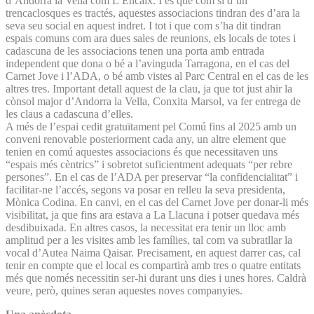
d’Andorra la Vella com L’Encaix. I és que com si d’un
trencaclosques es tractés, aquestes associacions tindran des d’ara la
seva seu social en aquest indret. I tot i que com s’ha dit tindran
espais comuns com ara dues sales de reunions, els locals de totes i
cadascuna de les associacions tenen una porta amb entrada
independent que dona o bé a l’avinguda Tarragona, en el cas del
Carnet Jove i l’ADA, o bé amb vistes al Parc Central en el cas de les
altres tres. Important detall aquest de la clau, ja que tot just ahir la
cònsol major d’Andorra la Vella, Conxita Marsol, va fer entrega de
les claus a cadascuna d’elles.
A més de l’espai cedit gratuïtament pel Comú fins al 2025 amb un
conveni renovable posteriorment cada any, un altre element que
tenien en comú aquestes associacions és que necessitaven uns
“espais més cèntrics” i sobretot suficientment adequats “per rebre
persones”. En el cas de l’ADA per preservar “la confidencialitat” i
facilitar-ne l’accés, segons va posar en relleu la seva presidenta,
Mònica Codina. En canvi, en el cas del Carnet Jove per donar-li més
visibilitat, ja que fins ara estava a La Llacuna i potser quedava més
desdibuixada. En altres casos, la necessitat era tenir un lloc amb
amplitud per a les visites amb les famílies, tal com va subratllar la
vocal d’Autea Naima Qaisar. Precisament, en aquest darrer cas, cal
tenir en compte que el local es compartirà amb tres o quatre entitats
més que només necessitin ser-hi durant uns dies i unes hores. Caldrà
veure, però, quines seran aquestes noves companyies.