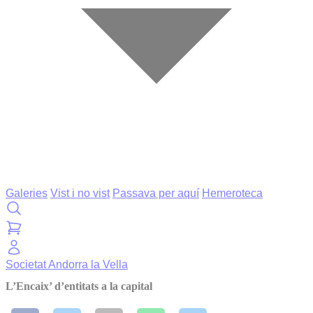
Galeries
Vist i no vist
Passava per aquí
Hemeroteca
Societat
Andorra la Vella
L’Encaix’ d’entitats a la capital