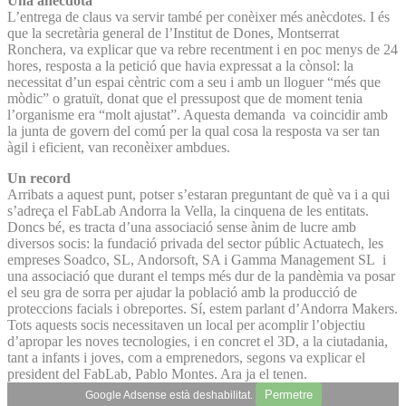
Una anècdota
L’entrega de claus va servir també per conèixer més anècdotes. I és
que la secretària general de l’Institut de Dones, Montserrat
Ronchera, va explicar que va rebre recentment i en poc menys de 24
hores, resposta a la petició que havia expressat a la cònsol: la
necessitat d’un espai cèntric com a seu i amb un lloguer “més que
mòdic” o gratuït, donat que el pressupost que de moment tenia
l’organisme era “molt ajustat”. Aquesta demanda va coincidir amb
la junta de govern del comú per la qual cosa la resposta va ser tan
àgil i eficient, van reconèixer ambdues.
Un record
Arribats a aquest punt, potser s’estaran preguntant de què va i a qui
s’adreça el FabLab Andorra la Vella, la cinquena de les entitats.
Doncs bé, es tracta d’una associació sense ànim de lucre amb
diversos socis: la fundació privada del sector públic Actuatech, les
empreses Soadco, SL, Andorsoft, SA i Gamma Management SL i
una associació que durant el temps més dur de la pandèmia va posar
el seu gra de sorra per ajudar la població amb la producció de
proteccions facials i obreportes. Sí, estem parlant d’Andorra Makers.
Tots aquests socis necessitaven un local per acomplir l’objectiu
d’apropar les noves tecnologies, i en concret el 3D, a la ciutadania,
tant a infants i joves, com a emprenedors, segons va explicar el
president del FabLab, Pablo Montes. Ara ja el tenen.
Permetre
Google Adsense està deshabilitat.