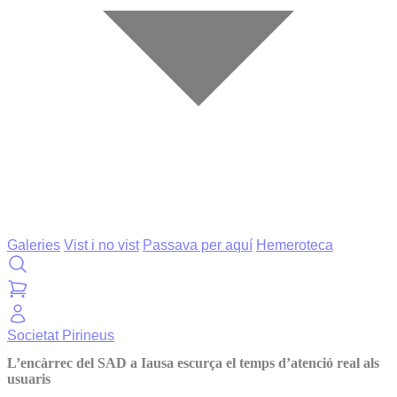
Galeries
Vist i no vist
Passava per aquí
Hemeroteca
Societat
Pirineus
L’encàrrec del SAD a Iausa escurça el temps d’atenció real als
usuaris