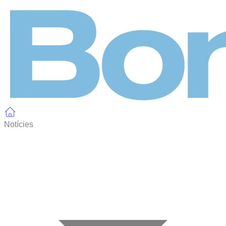
Panell de gestió de galetes
Notícies