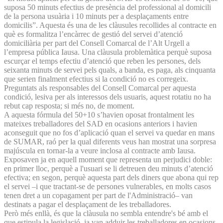
suposa 50 minuts efectius de presència del professional al domicili
de la persona usuària i 10 minuts per a desplaçaments entre
domicilis”. Aquesta és una de les clàusules recollides al contracte en
què es formalitza l’encàrrec de gestió del servei d’atenció
domiciliària per part del Consell Comarcal de l’Alt Urgell a
l’empresa pública Iausa. Una clàusula problemàtica perquè suposa
escurçar el temps efectiu d’atenció que reben les persones, dels
seixanta minuts de servei pels quals, a banda, es paga, als cinquanta
que serien finalment efectius si la condició no es corregeix.
Preguntats als responsables del Consell Comarcal per aquesta
condició, lesiva per als interessos dels usuaris, aquest rotatiu no ha
rebut cap resposta; si més no, de moment.
A aquesta fórmula del 50+10 s’havien oposat frontalment les
mateixes treballadores del SAD en ocasions anteriors i havien
aconseguit que no fos d’aplicació quan el servei va quedar en mans
de SUMAR, raó per la qual diferents veus han mostrat una sorpresa
majúscula en tornar-la a veure inclosa al contracte amb Iausa.
Exposaven ja en aquell moment que representa un perjudici doble:
en primer lloc, perquè a l'usuari se li detreuen deu minuts d’atenció
efectiva; en segon, perquè aquesta part dels diners que abona qui rep
el servei –i que tractant-se de persones vulnerables, en molts casos
tenen dret a un copagament per part de l'Administració– van
destinats a pagar el desplaçament de les treballadores.
Però més enllà, és que la clàusula no sembla entendre's bé amb el
que estipula la legislació, ja van adduir les treballadores en ocasions