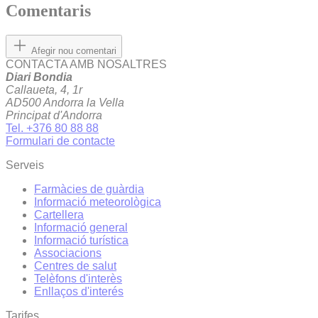
Comentaris
Afegir nou comentari
CONTACTA AMB NOSALTRES
Diari Bondia
Callaueta, 4, 1r
AD500 Andorra la Vella
Principat d'Andorra
Tel. +376 80 88 88
Formulari de contacte
Serveis
Farmàcies de guàrdia
Informació meteorològica
Cartellera
Informació general
Informació turística
Associacions
Centres de salut
Telèfons d'interès
Enllaços d'interés
Tarifes