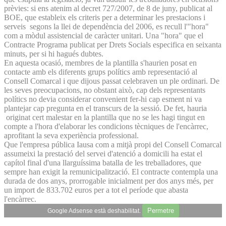
prèvies: si ens atenim al decret 727/2007, de 8 de juny, publicat al
BOE, que estableix els criteris per a determinar les prestacions i
serveis segons la llei de dependència del 2006, es recull l'"hora"
com a mòdul assistencial de caràcter unitari. Una "hora" que el
Contracte Programa publicat per Drets Socials especifica en seixanta
minuts, per si hi hagués dubtes.
En aquesta ocasió, membres de la plantilla s'haurien posat en
contacte amb els diferents grups polítics amb representació al
Consell Comarcal i que dijous passat celebraven un ple ordinari. De
les seves preocupacions, no obstant això, cap dels representants
polítics no devia considerar convenient fer-hi cap esment ni va
plantejar cap pregunta en el transcurs de la sessió. De fet, hauria
originat cert malestar en la plantilla que no se les hagi tingut en
compte a l'hora d'elaborar les condicions tècniques de l'encàrrec,
aprofitant la seva experiència professional.
Que l'empresa pública Iausa com a mitjà propi del Consell Comarcal
assumeixi la prestació del servei d'atenció a domicili ha estat el
capítol final d'una llarguíssima batalla de les treballadores, que
sempre han exigit la remunicipalització. El contracte contempla una
durada de dos anys, prorrogable inicialment per dos anys més, per
un import de 833.702 euros per a tot el període que abasta
l'encàrrec.
Permetre
Google Adsense està deshabilitat.