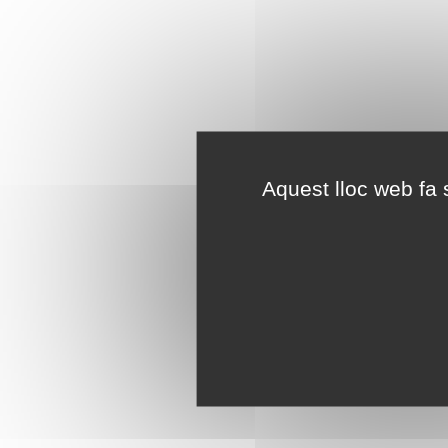
Aquest lloc web fa s