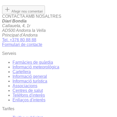
Afegir nou comentari
CONTACTA AMB NOSALTRES
Diari Bondia
Callaueta, 4, 1r
AD500 Andorra la Vella
Principat d'Andorra
Tel. +376 80 88 88
Formulari de contacte
Serveis
Farmàcies de guàrdia
Informació meteorològica
Cartellera
Informació general
Informació turística
Associacions
Centres de salut
Telèfons d'interès
Enllaços d'interés
Tarifes