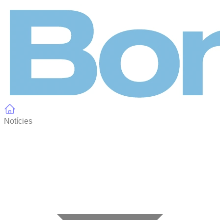
Panell de gestió de galetes
Notícies