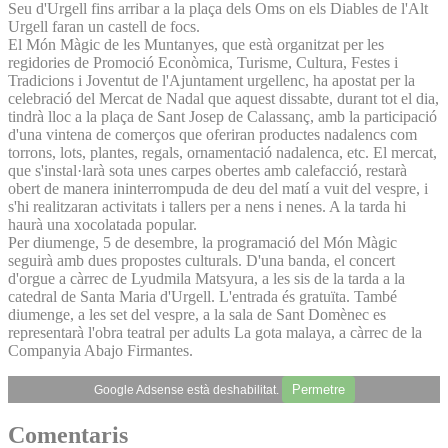
Seu d'Urgell fins arribar a la plaça dels Oms on els Diables de l'Alt
Urgell faran un castell de focs.
El Món Màgic de les Muntanyes, que està organitzat per les
regidories de Promoció Econòmica, Turisme, Cultura, Festes i
Tradicions i Joventut de l'Ajuntament urgellenc, ha apostat per la
celebració del Mercat de Nadal que aquest dissabte, durant tot el dia,
tindrà lloc a la plaça de Sant Josep de Calassanç, amb la participació
d'una vintena de comerços que oferiran productes nadalencs com
torrons, lots, plantes, regals, ornamentació nadalenca, etc. El mercat,
que s'instal·larà sota unes carpes obertes amb calefacció, restarà
obert de manera ininterrompuda de deu del matí a vuit del vespre, i
s'hi realitzaran activitats i tallers per a nens i nenes. A la tarda hi
haurà una xocolatada popular.
Per diumenge, 5 de desembre, la programació del Món Màgic
seguirà amb dues propostes culturals. D'una banda, el concert
d'orgue a càrrec de Lyudmila Matsyura, a les sis de la tarda a la
catedral de Santa Maria d'Urgell. L'entrada és gratuïta. També
diumenge, a les set del vespre, a la sala de Sant Domènec es
representarà l'obra teatral per adults La gota malaya, a càrrec de la
Companyia Abajo Firmantes.
Permetre
Google Adsense està deshabilitat.
Comentaris