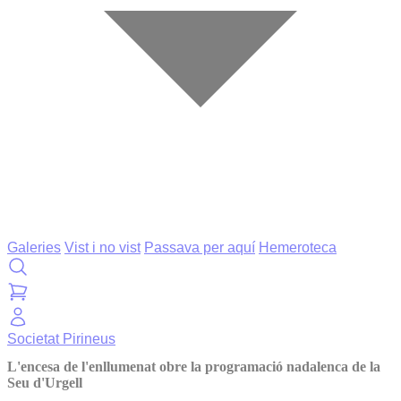
Galeries
Vist i no vist
Passava per aquí
Hemeroteca
Societat
Pirineus
L'encesa de l'enllumenat obre la programació nadalenca de la
Seu d'Urgell