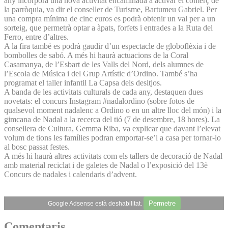
any incorpora una nova activitat encaminada a activar el comerç de
la parròquia, va dir el conseller de Turisme, Bartumeu Gabriel. Per
una compra mínima de cinc euros es podrà obtenir un val per a un
sorteig, que permetrà optar a àpats, forfets i entrades a la Ruta del
Ferro, entre d’altres.
A la fira també es podrà gaudir d’un espectacle de globoflèxia i de
bombolles de sabó. A més hi haurà actuacions de la Coral
Casamanya, de l’Esbart de les Valls del Nord, dels alumnes de
l’Escola de Música i del Grup Artístic d’Ordino. També s’ha
programat el taller infantil La Capsa dels desitjos.
A banda de les activitats culturals de cada any, destaquen dues
novetats: el concurs Instagram #nadalordino (sobre fotos de
qualsevol moment nadalenc a Ordino o en un altre lloc del món) i la
gimcana de Nadal a la recerca del tió (7 de desembre, 18 hores). La
consellera de Cultura, Gemma Riba, va explicar que davant l’elevat
volum de tions les famílies podran emportar-se’l a casa per tornar-lo
al bosc passat festes.
A més hi haurà altres activitats com els tallers de decoració de Nadal
amb material reciclat i de galetes de Nadal o l’exposició del 13è
Concurs de nadales i calendaris d’advent.
Permetre
Google Adsense està deshabilitat.
Comentaris