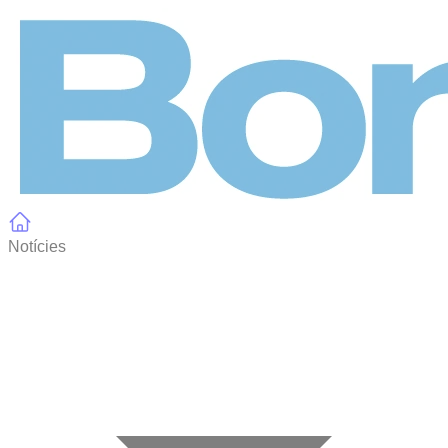
Panell de gestió de galetes
Notícies