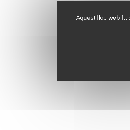
Aquest lloc web fa s