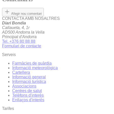
Afegir nou comentari
CONTACTA AMB NOSALTRES
Diari Bondia
Callaueta, 4, 1r
AD500 Andorra la Vella
Principat d'Andorra
Tel. +376 80 88 88
Formulari de contacte
Serveis
Farmàcies de guàrdia
Informació meteorològica
Cartellera
Informació general
Informació turística
Associacions
Centres de salut
Telèfons d'interès
Enllaços d'interés
Tarifes