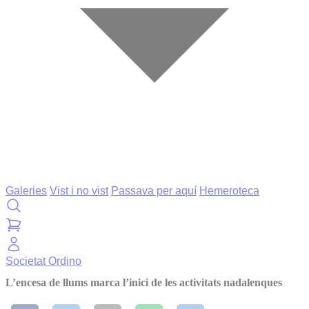
Galeries
Vist i no vist
Passava per aquí
Hemeroteca
Societat
Ordino
L’encesa de llums marca l’inici de les activitats nadalenques