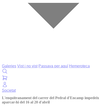
Galeries
Vist i no vist
Passava per aquí
Hemeroteca
Societat
L'enquitranament del carrer del Pedral d'Encamp impedeix
aparcar-hi del 16 al 20 d'abril