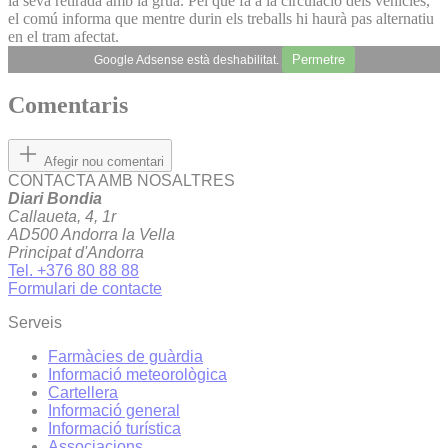
la seva retirada amb la grua. Pel que fa a la circulació dels vehicles,
el comú informa que mentre durin els treballs hi haurà pas alternatiu
en el tram afectat.
Permetre
Google Adsense està deshabilitat.
Comentaris
Afegir nou comentari
CONTACTA AMB NOSALTRES
Diari Bondia
Callaueta, 4, 1r
AD500 Andorra la Vella
Principat d'Andorra
Tel. +376 80 88 88
Formulari de contacte
Serveis
Farmàcies de guàrdia
Informació meteorològica
Cartellera
Informació general
Informació turística
Associacions