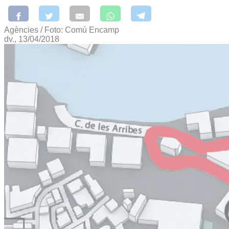
Agències / Foto: Comú Encamp
dv., 13/04/2018