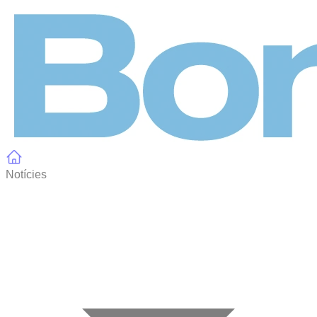
Panell de gestió de galetes
Notícies