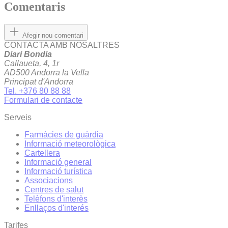
Comentaris
Afegir nou comentari
CONTACTA AMB NOSALTRES
Diari Bondia
Callaueta, 4, 1r
AD500 Andorra la Vella
Principat d'Andorra
Tel. +376 80 88 88
Formulari de contacte
Serveis
Farmàcies de guàrdia
Informació meteorològica
Cartellera
Informació general
Informació turística
Associacions
Centres de salut
Telèfons d'interès
Enllaços d'interés
Tarifes