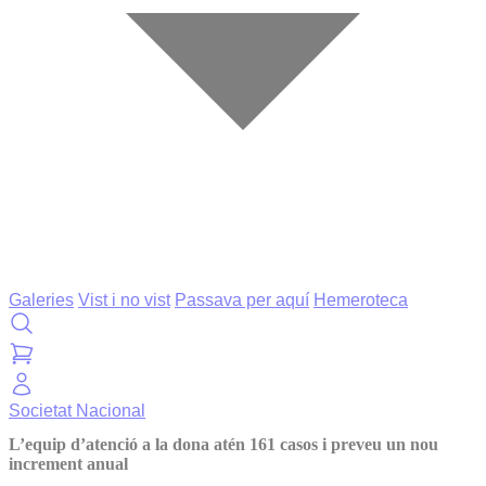
Galeries
Vist i no vist
Passava per aquí
Hemeroteca
Societat
Nacional
L’equip d’atenció a la dona atén 161 casos i preveu un nou
increment anual