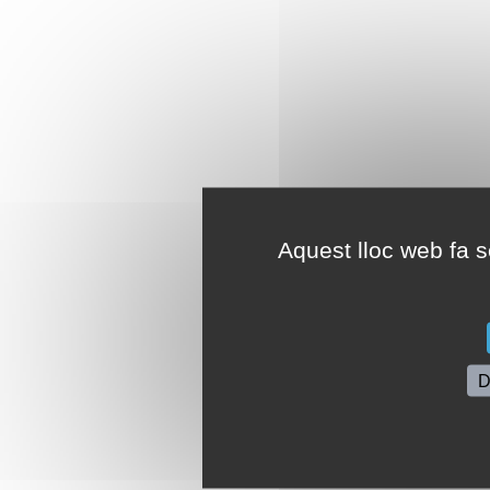
Aquest lloc web fa se
D