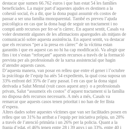
destacar que sumen 66.762 euros i que han estat 54 les famílies
beneficiades. La major part d’aquestes ajudes es destinen a la
cohesió social, és a dir, que la dona pugui assumir els costos de
passar a ser una família monoparental. També es preveu l’ajuda
psicològica en cas que la dona hagi de seguir un tractament i no
compti amb recursos per fer-se’n càrrec. En aquest sentit, Casals va
voler desmentir algunes de les afirmacions aparegudes als mitjans de
comunicació sobre aquesta assistència. En aquest sentit, va destacar
que els recursos “per a la presa en càrrec” de la víctima estan
garantits i que en aquest cas no hi ha cap modificació. Va afegir que
fins i tot s’estan “reforçant” aquests recursos a través de la formació
prevista per als professionals de la xarxa assistencial que hagin
d’atendre aquests casos.
D’aquesta manera, van posar en relleu que entre el gener i l’octubre
la psicòloga de l’equip ha atès 54 expedients, la qual cosa suposa un
33% enfront del 35% de l’any passat. I en cas que la dona sigui
derivada a Salut Mental (vuit casos aquest any) o a professionals
privats, Salut “assumeix els costos” d’aquest tractament si la família
no disposa dels recursos necessaris. A més a més, Casals va
remarcar que aquests casos tenen prioritat i no han de fer llista
d’espera.
Altres dades sobre aquestes víctimes que van ser facilitades posen en
relleu que un 31% ha arribat a l’equip per iniciativa pròpia, un 28%
a través de l’atenció primària i un 26% per la policia. Quant a la
franja d’edat, el 46% tenen entre 28 i 39 anys i un 33%, entre 40 i