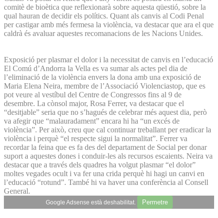
comitè de bioètica que reflexionarà sobre aquesta qüestió, sobre la
qual hauran de decidir els polítics. Quant als canvis al Codi Penal
per castigar amb més fermesa la violència, va destacar que ara el que
caldrà és avaluar aquestes recomanacions de les Nacions Unides.
Exposició per plasmar el dolor i la necessitat de canvis en l’educació
El Comú d’Andorra la Vella es va sumar als actes pel dia de
l’eliminació de la violència envers la dona amb una exposició de
Maria Elena Neira, membre de l’Associació Violenciastop, que es
pot veure al vestíbul del Centre de Congressos fins al 9 de
desembre. La cònsol major, Rosa Ferrer, va destacar que el
“desitjable” seria que no s’hagués de celebrar més aquest dia, però
va afegir que “malauradament” encara hi ha “un excés de
violència”. Per això, creu que cal continuar treballant per eradicar la
violència i perquè “el respecte sigui la normalitat”. Ferrer va
recordar la feina que es fa des del departament de Social per donar
suport a aquestes dones i conduir-les als recursos escaients. Neira va
destacar que a través dels quadres ha volgut plasmar “el dolor”
moltes vegades ocult i va fer una crida perquè hi hagi un canvi en
l’educació “rotund”. També hi va haver una conferència al Consell
General.
Permetre
Google Adsense està deshabilitat.