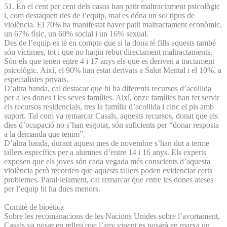
51. En el cent per cent dels casos han patit maltractament psicològic
i, com destaquen des de l’equip, mai es dóna un sol tipus de
violència. El 70% ha manifestat haver patit maltractament econòmic,
un 67% físic, un 60% social i un 16% sexual.
Des de l’equip es té en compte que si la dona té fills aquests també
són víctimes, tot i que no hagin rebut directament maltractaments.
Són els que tenen entre 4 i 17 anys els que es deriven a tractament
psicològic. Així, el 90% han estat derivats a Salut Mental i el 10%, a
especialistes privats.
D’altra banda, cal destacar que hi ha diferents recursos d’acollida
per a les dones i les seves famílies. Així, onze famílies han fet servir
els recursos residencials, tres la família d’acollida i cinc el pis amb
suport. Tal com va remarcar Casals, aquests recursos, donat que els
dies d’ocupació no s’han esgotat, són suficients per “donar resposta
a la demanda que tenim”.
D’altra banda, durant aquest mes de novembre s’han dut a terme
tallers específics per a alumnes d’entre 14 i 16 anys. Els experts
exposen que els joves són cada vegada més conscients d’aquesta
violència però recorden que aquests tallers poden evidenciar certs
problemes. Paral·lelament, cal remarcar que entre les dones ateses
per l’equip hi ha dues menors.
Comitè de bioètica
Sobre les recomanacions de les Nacions Unides sobre l’avortament,
Casals va posar en relleu que l’any vinent es posarà en marxa un