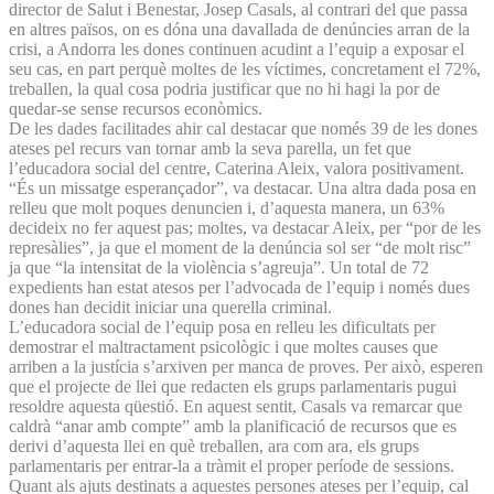
director de Salut i Benestar, Josep Casals, al contrari del que passa
en altres països, on es dóna una davallada de denúncies arran de la
crisi, a Andorra les dones continuen acudint a l’equip a exposar el
seu cas, en part perquè moltes de les víctimes, concretament el 72%,
treballen, la qual cosa podria justificar que no hi hagi la por de
quedar-se sense recursos econòmics.
De les dades facilitades ahir cal destacar que només 39 de les dones
ateses pel recurs van tornar amb la seva parella, un fet que
l’educadora social del centre, Caterina Aleix, valora positivament.
“És un missatge esperançador”, va destacar. Una altra dada posa en
relleu que molt poques denuncien i, d’aquesta manera, un 63%
decideix no fer aquest pas; moltes, va destacar Aleix, per “por de les
represàlies”, ja que el moment de la denúncia sol ser “de molt risc”
ja que “la intensitat de la violència s’agreuja”. Un total de 72
expedients han estat atesos per l’advocada de l’equip i només dues
dones han decidit iniciar una querella criminal.
L’educadora social de l’equip posa en relleu les dificultats per
demostrar el maltractament psicològic i que moltes causes que
arriben a la justícia s’arxiven per manca de proves. Per això, esperen
que el projecte de llei que redacten els grups parlamentaris pugui
resoldre aquesta qüestió. En aquest sentit, Casals va remarcar que
caldrà “anar amb compte” amb la planificació de recursos que es
derivi d’aquesta llei en què treballen, ara com ara, els grups
parlamentaris per entrar-la a tràmit el proper període de sessions.
Quant als ajuts destinats a aquestes persones ateses per l’equip, cal