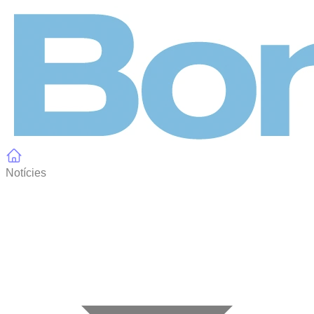
Panell de gestió de galetes
Notícies