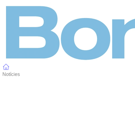
Panell de gestió de galetes
Notícies