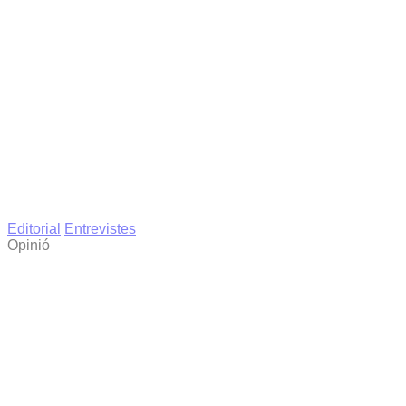
Editorial
Entrevistes
Opinió