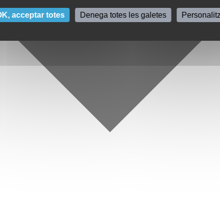
K, acceptar totes
Denega totes les galetes
Personalit