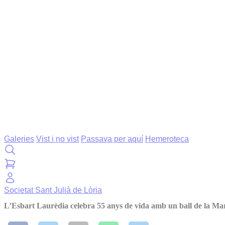
Galeries
Vist i no vist
Passava per aquí
Hemeroteca
Societat
Sant Julià de Lòria
L’Esbart Laurèdia celebra 55 anys de vida amb un ball de la Ma