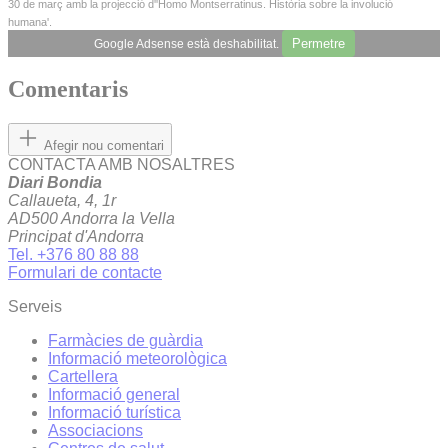
30 de març amb la projecció d''Homo Montserratinus. Història sobre la involució
humana'.
Permetre
Google Adsense està deshabilitat.
Comentaris
Afegir nou comentari
CONTACTA AMB NOSALTRES
Diari Bondia
Callaueta, 4, 1r
AD500 Andorra la Vella
Principat d'Andorra
Tel. +376 80 88 88
Formulari de contacte
Serveis
Farmàcies de guàrdia
Informació meteorològica
Cartellera
Informació general
Informació turística
Associacions