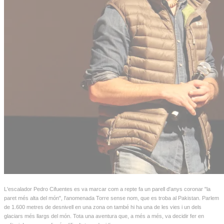
L'escalador Pedro Cifuentes es va marcar com a repte fa un parell d'anys coronar "la
paret més alta del món", l'anomenada Torre sense nom, que es troba al Pakistan. Parlem
de 1.600 metres de desnivell en una zona on també hi ha una de les vies i un dels
glaciars més llargs del món. Tota una aventura que, a més a més, va decidir fer en