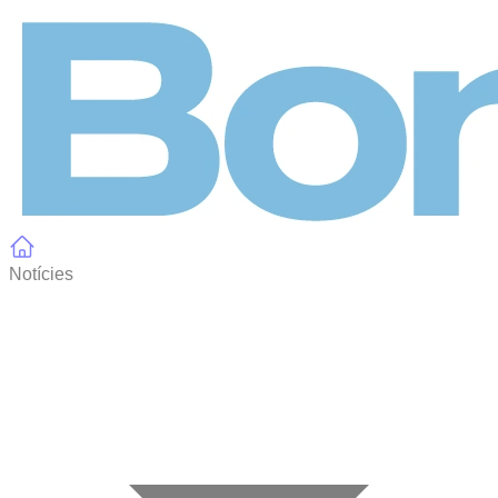
Panell de gestió de galetes
Notícies