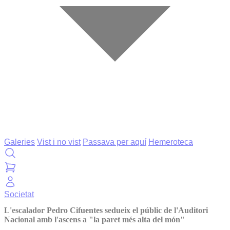
Galeries
Vist i no vist
Passava per aquí
Hemeroteca
Societat
L'escalador Pedro Cifuentes sedueix el públic de l'Auditori
Nacional amb l'ascens a "la paret més alta del món"