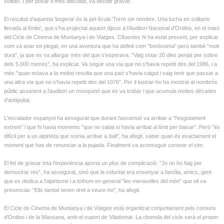
solitari. I per posar-li més dificultat, va decidir gravar.
El resultat d'aquesta 'bogeria' és la pel·lícula 'Torre sin nombre. Una lucha en solitario
llevada al límite', que s'ha projectat aquest dijous a l'Auditori Nacional d'Ordino, en el marc
del Cicle de Cinema de Muntanya i de Viatges. Cifuentes hi ha estat present, per explicar
com va anar tot plegat, en una aventura que ha definit com "boníssima" però també "molt
dura", ja que es va allargar més del que s'esperava. "Vaig estar 20 dies penjat per sobre
dels 5.000 metres", ha explicat. Va seguir una via que no s'havia repetit des del 1986, i a
més "quan estava a la meitat resulta que una part s'havia caigut i vaig tenir que passar a
una altra via que no s'havia repetit des del 1976". Per il·lustrar-ho ha mostrat al nombrós
públic assistent a l'auditori un mosquetó que es va trobar i que acumula moltes dècades
d'antiguitat.
L'escalador espanyol ha assegurat que durant l'ascensió va arribar a "l'esgotament
extrem" i que hi havia moments "que no sabia si havia arribat al límit per baixar". Però "és
difícil per a un alpinista que somia arribar a dalt", ha afegit, saber quan és exactament el
moment que has de renunciar a la pujada. Finalment va aconseguir coronar el cim.
El fet de gravar tota l'experiència aporta un plus de complicació. "Jo no ho faig per
demostrar res", ha assegurat, sinó que la voluntat era ensenyar a família, amics, gent
que es dedica a l'alpinisme i a tothom en general "les meravelles del món" que ell va
presenciar. "Ells també tenen dret a veure-ho", ha afegit.
El Cicle de Cinema de Muntanya i de Viatges està organitzat conjuntament pels comuns
d'Ordino i de la Massana, amb el suport de Viladomat. La cloenda del cicle serà el proper