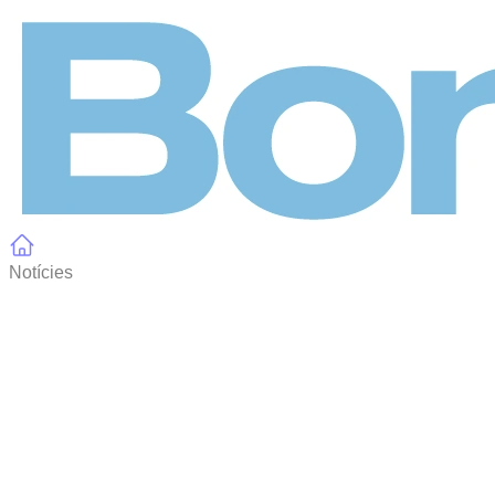
Panell de gestió de galetes
Notícies