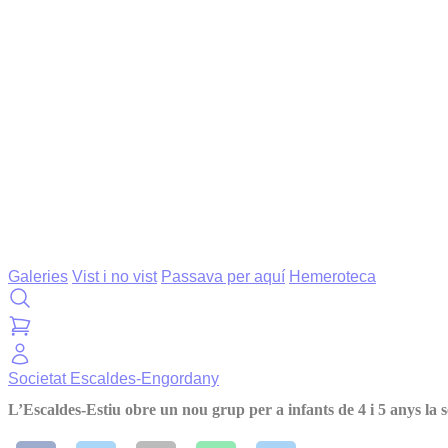
Galeries
Vist i no vist
Passava per aquí
Hemeroteca
Societat
Escaldes-Engordany
L’Escaldes-Estiu obre un nou grup per a infants de 4 i 5 anys la se