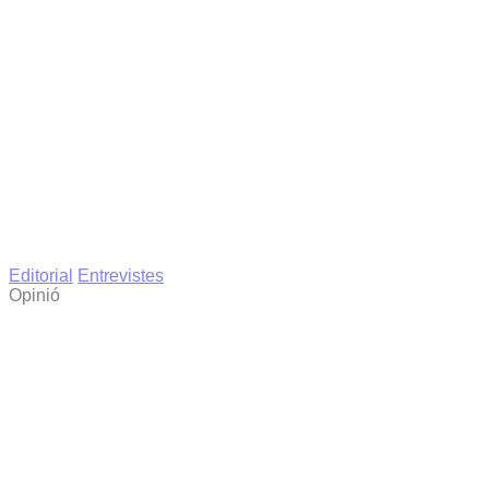
Editorial
Entrevistes
Opinió