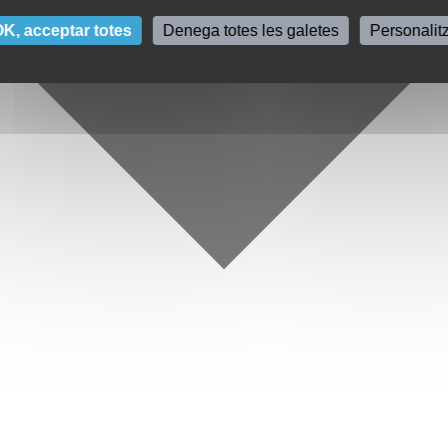
K, acceptar totes
Denega totes les galetes
Personalit