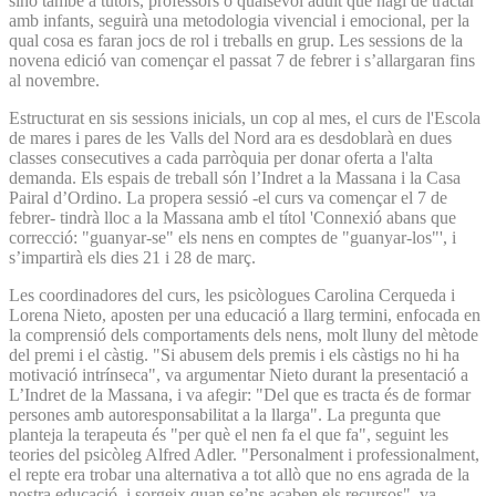
sinó també a tutors, professors o qualsevol adult que hagi de tractar
amb infants, seguirà una metodologia vivencial i emocional, per la
qual cosa es faran jocs de rol i treballs en grup. Les sessions de la
novena edició van començar el passat 7 de febrer i s’allargaran fins
al novembre.
Estructurat en sis sessions inicials, un cop al mes, el curs de l'Escola
de mares i pares de les Valls del Nord ara es desdoblarà en dues
classes consecutives a cada parròquia per donar oferta a l'alta
demanda. Els espais de treball són l’Indret a la Massana i la Casa
Pairal d’Ordino. La propera sessió -el curs va començar el 7 de
febrer- tindrà lloc a la Massana amb el títol 'Connexió abans que
correcció: "guanyar-se" els nens en comptes de "guanyar-los"', i
s’impartirà els dies 21 i 28 de març.
Les coordinadores del curs, les psicòlogues Carolina Cerqueda i
Lorena Nieto, aposten per una educació a llarg termini, enfocada en
la comprensió dels comportaments dels nens, molt lluny del mètode
del premi i el càstig. "Si abusem dels premis i els càstigs no hi ha
motivació intrínseca", va argumentar Nieto durant la presentació a
L’Indret de la Massana, i va afegir: "Del que es tracta és de formar
persones amb autoresponsabilitat a la llarga". La pregunta que
planteja la terapeuta és "per què el nen fa el que fa", seguint les
teories del psicòleg Alfred Adler. "Personalment i professionalment,
el repte era trobar una alternativa a tot allò que no ens agrada de la
nostra educació, i sorgeix quan se’ns acaben els recursos", va