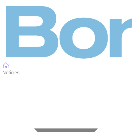
Panell de gestió de galetes
Notícies