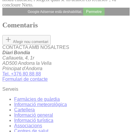
concloure Nieto.
Permetre
Google Adsense està deshabilitat.
Comentaris
Afegir nou comentari
CONTACTA AMB NOSALTRES
Diari Bondia
Callaueta, 4, 1r
AD500 Andorra la Vella
Principat d'Andorra
Tel. +376 80 88 88
Formulari de contacte
Serveis
Farmàcies de guàrdia
Informació meteorològica
Cartellera
Informació general
Informació turística
Associacions
Centres de salut