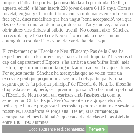
proposta lúdica i esportiva ja consolidada a la parròquia. De fet, en
aquesta edició, s'hi han inscrit 220 joves d'entre 6 i 16 anys. Com a
novetat, enguany s'han ofert formacions continuades en surf de neu i
free style, dues modalitats que han tingut 'bona acceptació', tot i que
des del Comú miraran de reforçar de cara a l'any que ve, així com
obrir altres vies diriges al públic juvenil. No obstant això, Sànchez
ha recordat que l'Escola de Neu està orientada a que els infants
aprenguin a esquiar i 'no es pot deixar de banda l'esquí'.
El creixement que l'Escola de Neu d'Encamp-Pas de la Casa ha
experimentat en els darrers anys 'ha estat molt important' i, segons el
cap del departament d'Esports, s'ha arribat a unes 'xifres límit', atès
l'esforç logístic que comporta organitzar una activitat d'aquest tipus.
Per aquest motiu, Sánchez ha assenyalat que no volen 'tenir un
excès de gent que perjudiqui la seguretat dels participants', una
segurat que és 'la prioritat principal' de l'Escola de Neu. La filosofia
d'aquesta activitat, però, és 'aprendre i passar-s'ho bé'. motiu pel qual
a l'Escola de Neu no són tan estrictes amb l'assistència com ho
serien en un Club d'Esquí. Però 'sobretot en els grups dels més
petits, que han de progressar i necessiten perdre el mínim de sessions
possibles, l'assistència és força alta'. De fet, si la climatologia
acompanya, el més habitual és que cada dia de classe hi assisteixin
entre 180 i 190 alumnes.
Permetre
Google Adsense està deshabilitat.