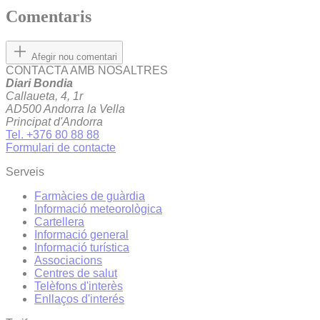
Comentaris
Afegir nou comentari
CONTACTA AMB NOSALTRES
Diari Bondia
Callaueta, 4, 1r
AD500 Andorra la Vella
Principat d'Andorra
Tel. +376 80 88 88
Formulari de contacte
Serveis
Farmàcies de guàrdia
Informació meteorològica
Cartellera
Informació general
Informació turística
Associacions
Centres de salut
Telèfons d'interès
Enllaços d'interés