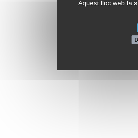
Aquest lloc web fa se
D