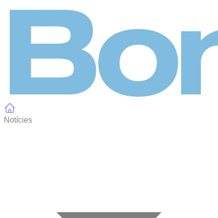
Panell de gestió de galetes
Notícies