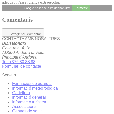
adequat i l’assegurança extraescolar.
Permetre
Google Adsense està deshabilitat.
Comentaris
Afegir nou comentari
CONTACTA AMB NOSALTRES
Diari Bondia
Callaueta, 4, 1r
AD500 Andorra la Vella
Principat d'Andorra
Tel. +376 80 88 88
Formulari de contacte
Serveis
Farmàcies de guàrdia
Informació meteorològica
Cartellera
Informació general
Informació turística
Associacions
Centres de salut