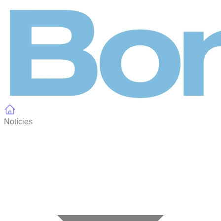
Panell de gestió de galetes
Notícies