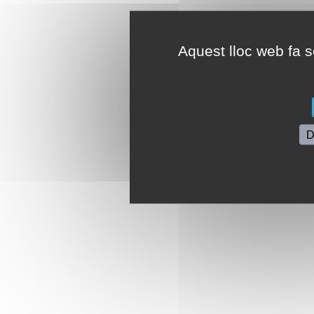
Aquest lloc web fa se
D