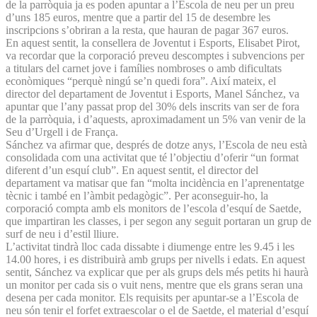
de la parròquia ja es poden apuntar a l’Escola de neu per un preu
d’uns 185 euros, mentre que a partir del 15 de desembre les
inscripcions s’obriran a la resta, que hauran de pagar 367 euros.
En aquest sentit, la consellera de Joventut i Esports, Elisabet Pirot,
va recordar que la corporació preveu descomptes i subvencions per
a titulars del carnet jove i famílies nombroses o amb dificultats
econòmiques “perquè ningú se’n quedi fora”. Així mateix, el
director del departament de Joventut i Esports, Manel Sánchez, va
apuntar que l’any passat prop del 30% dels inscrits van ser de fora
de la parròquia, i d’aquests, aproximadament un 5% van venir de la
Seu d’Urgell i de França.
Sánchez va afirmar que, després de dotze anys, l’Escola de neu està
consolidada com una activitat que té l’objectiu d’oferir “un format
diferent d’un esquí club”. En aquest sentit, el director del
departament va matisar que fan “molta incidència en l’aprenentatge
tècnic i també en l’àmbit pedagògic”. Per aconseguir-ho, la
corporació compta amb els monitors de l’escola d’esquí de Saetde,
que impartiran les classes, i per segon any seguit portaran un grup de
surf de neu i d’estil lliure.
L’activitat tindrà lloc cada dissabte i diumenge entre les 9.45 i les
14.00 hores, i es distribuirà amb grups per nivells i edats. En aquest
sentit, Sánchez va explicar que per als grups dels més petits hi haurà
un monitor per cada sis o vuit nens, mentre que els grans seran una
desena per cada monitor. Els requisits per apuntar-se a l’Escola de
neu són tenir el forfet extraescolar o el de Saetde, el material d’esquí