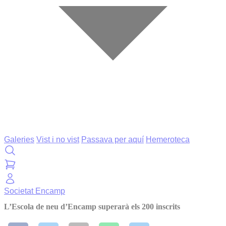
Galeries
Vist i no vist
Passava per aquí
Hemeroteca
Societat
Encamp
L’Escola de neu d’Encamp superarà els 200 inscrits