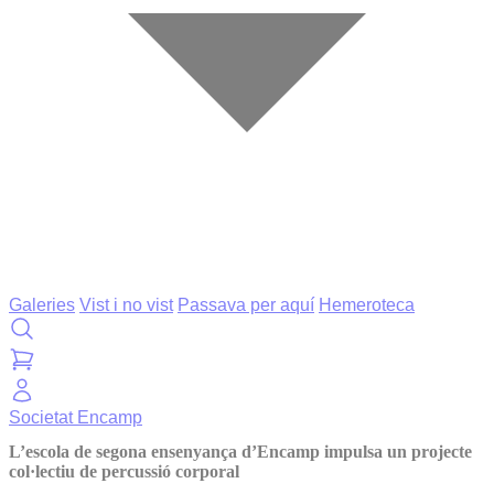
Galeries
Vist i no vist
Passava per aquí
Hemeroteca
Societat
Encamp
L’escola de segona ensenyança d’Encamp impulsa un projecte
col·lectiu de percussió corporal