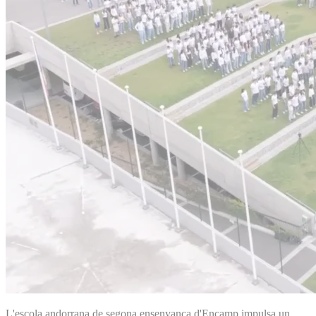
L'escola andorrana de segona ensenyança d'Encamp impulsa un