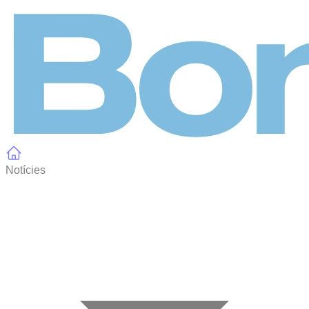
Panell de gestió de galetes
Notícies