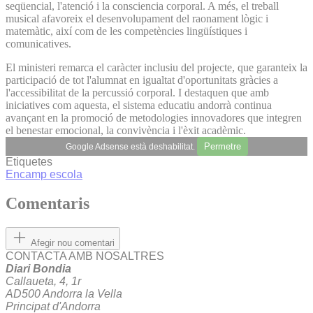
seqüencial, l'atenció i la consciencia corporal. A més, el treball
musical afavoreix el desenvolupament del raonament lògic i
matemàtic, així com de les competències lingüístiques i
comunicatives.
El ministeri remarca el caràcter inclusiu del projecte, que garanteix la
participació de tot l'alumnat en igualtat d'oportunitats gràcies a
l'accessibilitat de la percussió corporal. I destaquen que amb
iniciatives com aquesta, el sistema educatiu andorrà continua
avançant en la promoció de metodologies innovadores que integren
el benestar emocional, la convivència i l'èxit acadèmic.
Permetre
Google Adsense està deshabilitat.
Etiquetes
Encamp
escola
Comentaris
Afegir nou comentari
CONTACTA AMB NOSALTRES
Diari Bondia
Callaueta, 4, 1r
AD500 Andorra la Vella
Principat d'Andorra