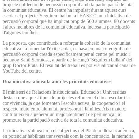
projecte col·lectiu de percussió corporal amb la participació de tota
la comunitat educativa. El centre ha impulsat durant aquest curs
escolar el projecte 'Seguirem ballant a l'EASEE', una iniciativa de
percussió corporal que ha implicat prop de 500 alumnes, 80 docents
i altres membres de la comunitat educativa, inclosa la participació
d'algunes famílies.
La proposta, que contribueix a reforçar la cohesió de la comunitat
educativa i a fomentar l'èxit escolar, es basa en una coreografia de
percussió corporal creada específicament per al centre pel músic i
pedagog Santi Serratosa, a partir de la cançó 'Seguirem ballant' del
grup Doctor Prats. El resultat del treball es pot visualitzar al canal de
YouTube del centre.
Una iniciativa alineada amb les prioritats educatives
El ministeri de Relacions Institucionals, Educació i Universitats
destaca que aquest tipus de projectes reforcen el clima escolar i la
convivència, ja que fomenten l'escolta activa, la cooperació i el
respecte mutu entre alumnat, professorat i famílies. Així mateix,
contribueixen a generar un major sentiment de pertinença i a
promoure la participació activa de tota la comunitat educativa.
La iniciativa s'alinea amb els objectius del Pla de millora acadèmica,
en potenciar habilitats transversals com la concentració, la memòria