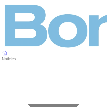
Panell de gestió de galetes
Notícies