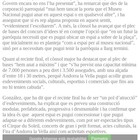
Govern encara no ens l’ha presentat”, ha remarcat que des de la
corporació parroquial “mai hem tancat la porta que el Museu
Nacional pugui anar en aquest espai o en qualsevol altre”, i ha
assegurat que si es rep alguna proposta en aquest sentit,
“evidentment l’escoltarem”. A més, la cònsol ha avançat que el plec
de bases del concurs d’idees té en compte l’opció que “en un futur la
parròquia necessiti que es pugui ubicar un espai a sobre de la plaça”,
que inicialment no es planteja “com a espai per al museu nacional”,
sinó per a necessitats que pugui tenir la parròquia a llarg termini.
Quant al recinte firal, el cònsol major ha destacat que al plec de
bases “hem anat a màxims” i que “s’ha previst una capacitat mínima
de 7.000 persones a peu dret i 3.500 assegudes, amb una alçada
d’entre 18 i 30 metres, perquè Andorra la Vella pugui acollir grans
esdeveniments socials, culturals, esportius i comercials que fins ara
no hi tenien cabuda”.
González, que ha dit que el recinte firal ha de ser “un pol d’atracció”
d’esdeveniments, ha explicat que es preveu una construcció
modular, prefabricada, progressiva i desmuntable i ha confirmat que
la idea és que aquest espai es pugui concessionar i que pugui
adaptar-se a diferents esdeveniments, com pot ser espectacles tipus
el Cirque du Soleil, concerts de gran i petit format, actes culturals, la
Fira d’Andorra la Vella així com activitats esportives.
Permetre
Google Adsense està deshabilitat.