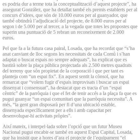
es podria dur a terme tota la conceptualització d’aquest projecte”, ha
assegurat González, que ha detallat també els premis establerts per al
concurs d’idees, que són de 10.000 euros per al guanyador, que
també obtindrà l’adjudicació del projecte, de 8.000 euros per al
segon i de 5.000 per al tercer, a la vegada que totes les propostes que
superin una puntuació de 5 rebran un reconeixement de 2.000
euros.
Pel que fa a la futura casa pairal, Losada, que ha recordat que “s’ha
anat canviant de lloc segons les necessitats de cada Comú i s’han
adaptat o buscat espais no sempre adequats”, ha explicat que es
bastirà sobre la plaça pública projectada als 2.500 metres quadrats
del terreny que són propietat de la corporació i que per tant es
planteja com “un espai fix”. En aquest sentit la cònsol, que ha
remarcat que “volem fugir d’espais improvisats i buscar un espai
dissenyat i consensuat”, ha destacat que es tracta d’un “espai
cèntric” de la parròquia i que el fet de tenir accés a la plaça fa que es
pugui guanyar “un espai comunitari que la parròquia necessita”. A
més, “la gent gran disposarà per fi d’una ubicació estable,
dissenyada específicament per a ells i amb capacitat per
desenvolupar-hi activitats pròpies”.
Així mateix, i interpel·lada sobre l’opció que un futur Museu
Nacional pugui encabir-se també en aquest Espai Capital, Losada,
que ha insistit que a hores d’ara el projecte de l’equipament “el