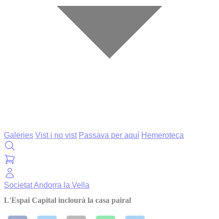
Galeries
Vist i no vist
Passava per aquí
Hemeroteca
Societat
Andorra la Vella
L'Espai Capital inclourà la casa pairal