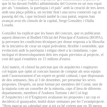
que hi ha davant l'edifici administratiu del Govern en un nou espai
per als "ciutadans, la parròquia i el país" amb la creació de tres àrees
amb una plaça pública, un recinte firal i una nova connexió cap al
passeig del riu, i que inclourà també la casa pairal, segons han
avançat avui els cònsols de la capital, Sergi González i Olalla
Losada.
González ha explicat que les bases del concurs, que es publicaran
aquest dimecres al Butlletí Oficial del Principat d'Andorra (BOPA),
ja preveuen les condicions tècniques per donar resposta a la filosofia
de la iniciativa de crear un espai polivalent, flexible i sostenible, que
evolucioni amb la parròquia i estigui obert a la ciutadania, i que
inclogui el desenvolupament dels tres espais previstos al projecte, el
cost del qual s'estableix en 15 milions d'euros.
Així mateix, el cònsol ha precisat que els arquitectes i enginyers
col·legiats que optin al concurs hauran de comptar als seus equips
amb l’assessorament d’un expert en gestió cultural, i que disposaran
de deu setmanes, fins al 3 de desembre, per presentar les seves
propostes. Després, un jurat format per membres del Comú, tant de
la majoria com un conseller de la minoria, caps d’àrea de diferents
departaments, membres d’Andorra Turisme i del Col·legi
d’Arquitectes i el d’Enginyers avaluaran les propostes i un cop es
decideixi el guanyador, tindrà dotze setmanes per fer l’avantprojecte.
“Hem marcat un calendari que si tot va bé creiem que en 30 mesos