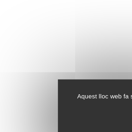
Aquest lloc web fa s