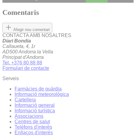
Comentaris
Afegir nou comentari
CONTACTA AMB NOSALTRES
Diari Bondia
Callaueta, 4, 1r
AD500 Andorra la Vella
Principat d'Andorra
Tel. +376 80 88 88
Formulari de contacte
Serveis
Farmàcies de guàrdia
Informació meteorològica
Cartellera
Informació general
Informació turística
Associacions
Centres de salut
Telèfons d'interès
Enllaços d'interés