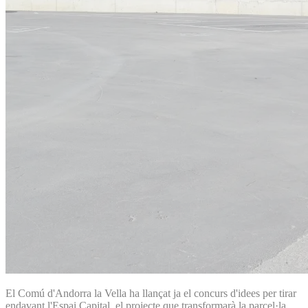
El Comú d'Andorra la Vella ha llançat ja el concurs d'idees per tirar
endavant l'Espai Capital, el projecte que transformarà la parcel·la