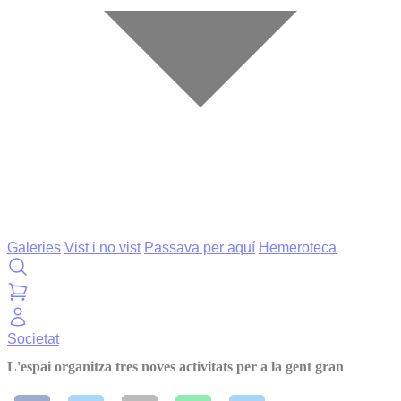
Galeries
Vist i no vist
Passava per aquí
Hemeroteca
Societat
L'espai organitza tres noves activitats per a la gent gran