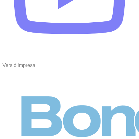
Versió impresa