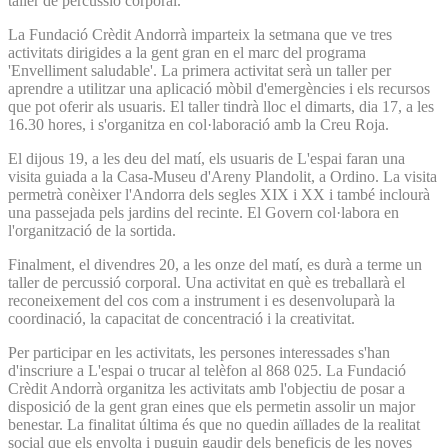
taller de percussió corporal.
La Fundació Crèdit Andorrà imparteix la setmana que ve tres
activitats dirigides a la gent gran en el marc del programa
'Envelliment saludable'. La primera activitat serà un taller per
aprendre a utilitzar una aplicació mòbil d'emergències i els recursos
que pot oferir als usuaris. El taller tindrà lloc el dimarts, dia 17, a les
16.30 hores, i s'organitza en col·laboració amb la Creu Roja.
El dijous 19, a les deu del matí, els usuaris de L'espai faran una
visita guiada a la Casa-Museu d'Areny Plandolit, a Ordino. La visita
permetrà conèixer l'Andorra dels segles XIX i XX i també inclourà
una passejada pels jardins del recinte. El Govern col·labora en
l'organització de la sortida.
Finalment, el divendres 20, a les onze del matí, es durà a terme un
taller de percussió corporal. Una activitat en què es treballarà el
reconeixement del cos com a instrument i es desenvoluparà la
coordinació, la capacitat de concentració i la creativitat.
Per participar en les activitats, les persones interessades s'han
d'inscriure a L'espai o trucar al telèfon al 868 025. La Fundació
Crèdit Andorrà organitza les activitats amb l'objectiu de posar a
disposició de la gent gran eines que els permetin assolir un major
benestar. La finalitat última és que no quedin aïllades de la realitat
social que els envolta i puguin gaudir dels beneficis de les noves