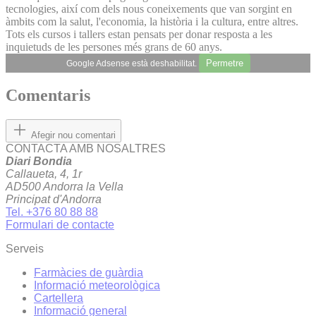
tecnologies, així com dels nous coneixements que van sorgint en
àmbits com la salut, l'economia, la història i la cultura, entre altres.
Tots els cursos i tallers estan pensats per donar resposta a les
inquietuds de les persones més grans de 60 anys.
Permetre
Google Adsense està deshabilitat.
Comentaris
Afegir nou comentari
CONTACTA AMB NOSALTRES
Diari Bondia
Callaueta, 4, 1r
AD500 Andorra la Vella
Principat d'Andorra
Tel. +376 80 88 88
Formulari de contacte
Serveis
Farmàcies de guàrdia
Informació meteorològica
Cartellera
Informació general