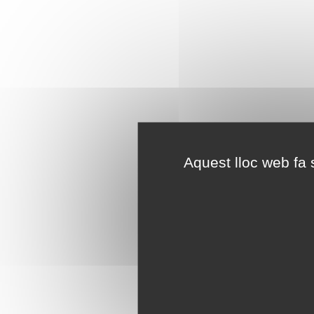
Aquest lloc web fa s