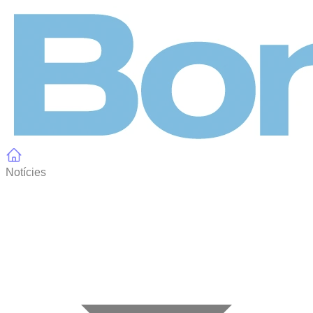
Panell de gestió de galetes
Notícies